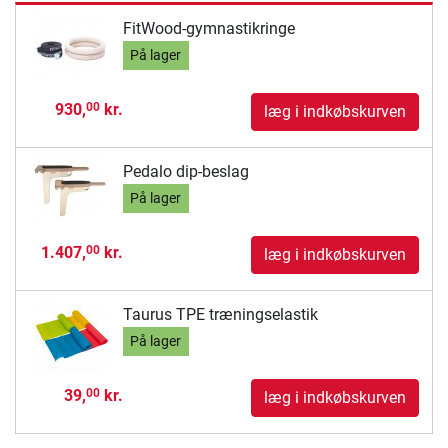
FitWood-gymnastikringe
På lager
930,
kr.
00
læg i indkøbskurven
Pedalo dip-beslag
På lager
1.407,
kr.
00
læg i indkøbskurven
Taurus TPE træningselastik
På lager
39,
kr.
00
læg i indkøbskurven