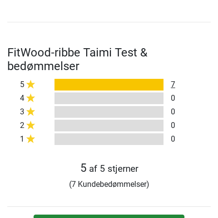
FitWood-ribbe Taimi Test &
bedømmelser
5
7
4
0
3
0
2
0
1
0
5
af 5 stjerner
(7 Kundebedømmelser)