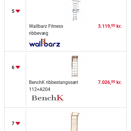
5
Wallbarz Fitness
3.119,
kr.
00
ribbevæg
6
BenchK ribbestangssæt
7.026,
kr.
00
112+A204
7