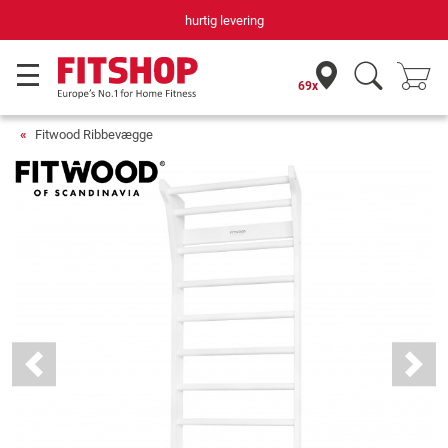
Din hjemmefitnessekspert gennem 42 år
69x
Fitwood Ribbevægge
Previous
Next