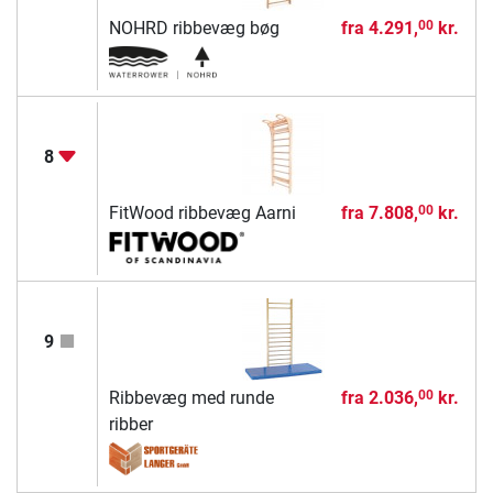
NOHRD ribbevæg bøg
fra
4.291,
kr.
00
8
FitWood ribbevæg Aarni
fra
7.808,
kr.
00
9
Ribbevæg med runde
fra
2.036,
kr.
00
ribber