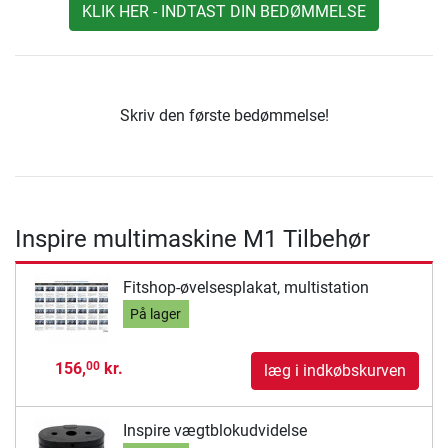
KLIK HER - INDTAST DIN BEDØMMELSE
Skriv den første bedømmelse!
Inspire multimaskine M1 Tilbehør
Fitshop-øvelsesplakat, multistation
På lager
156,
kr.
00
læg i indkøbskurven
Inspire vægtblokudvidelse