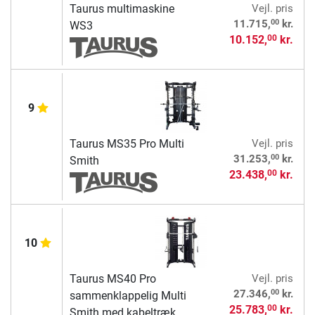
Taurus multimaskine
Vejl. pris
00
11.715,
kr.
WS3
10.152,
kr.
00
9
Taurus MS35 Pro Multi
Vejl. pris
00
31.253,
kr.
Smith
23.438,
kr.
00
10
Taurus MS40 Pro
Vejl. pris
00
27.346,
kr.
sammenklappelig Multi
25.783,
kr.
00
Smith med kabeltræk