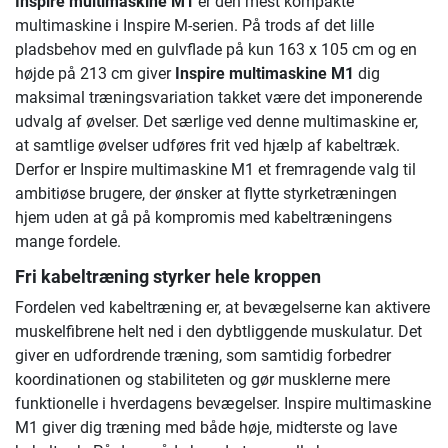
Inspire multimaskine M1
er den mest kompakte
multimaskine i Inspire M-serien. På trods af det lille
pladsbehov med en gulvflade på kun 163 x 105 cm og en
højde på 213 cm giver
Inspire multimaskine M1
dig
maksimal træningsvariation takket være det imponerende
udvalg af øvelser. Det særlige ved denne multimaskine er,
at samtlige øvelser udføres frit ved hjælp af kabeltræk.
Derfor er Inspire multimaskine M1 et fremragende valg til
ambitiøse brugere, der ønsker at flytte styrketræningen
hjem uden at gå på kompromis med kabeltræningens
mange fordele.
Fri kabeltræning styrker hele kroppen
Fordelen ved kabeltræning er, at bevægelserne kan aktivere
muskelfibrene helt ned i den dybtliggende muskulatur. Det
giver en udfordrende træning, som samtidig forbedrer
koordinationen og stabiliteten og gør musklerne mere
funktionelle i hverdagens bevægelser. Inspire multimaskine
M1 giver dig træning med både høje, midterste og lave