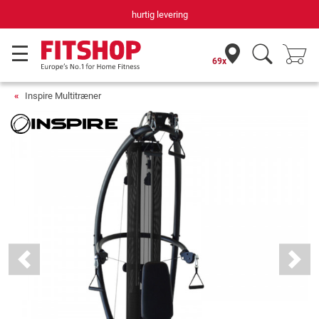
Din hjemmefitnessekspert gennem 42 år
69x
Inspire Multitræner
Previous
Next