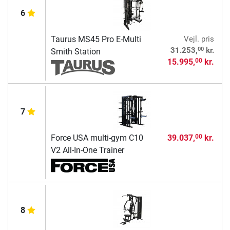
6
Taurus MS45 Pro E-Multi
Vejl. pris
00
31.253,
kr.
Smith Station
15.995,
kr.
00
7
Force USA multi-gym C10
39.037,
kr.
00
V2 All-In-One Trainer
8