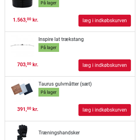
På lager
1.563,
kr.
00
læg i indkøbskurven
Inspire lat trækstang
På lager
703,
kr.
00
læg i indkøbskurven
Taurus gulvmåtter (sæt)
På lager
391,
kr.
00
læg i indkøbskurven
Træningshandsker