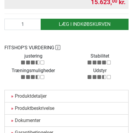
15.623,
kr.
00
antal
LÆG I INDKØBSKURVEN
FITSHOP'S VURDERING
justering
Stabilitet
Træningsmuligheder
Udstyr
Produktdetaljer
Produktbeskrivelse
Dokumenter
Garantibetingelser