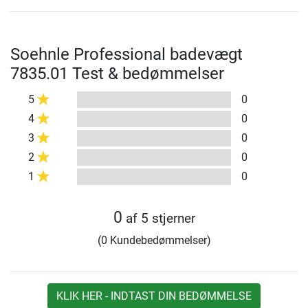
Soehnle Professional badevægt
7835.01 Test & bedømmelser
5
0
4
0
3
0
2
0
1
0
0
af 5 stjerner
(0 Kundebedømmelser)
KLIK HER - INDTAST DIN BEDØMMELSE