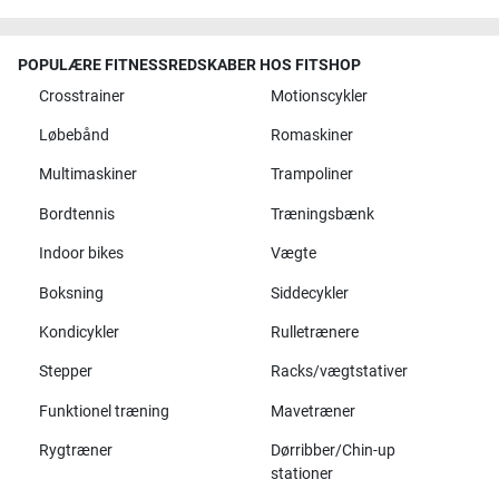
POPULÆRE FITNESSREDSKABER HOS FITSHOP
Crosstrainer
Motionscykler
Løbebånd
Romaskiner
Multimaskiner
Trampoliner
Bordtennis
Træningsbænk
Indoor bikes
Vægte
Boksning
Siddecykler
Kondicykler
Rulletrænere
Stepper
Racks/vægtstativer
Funktionel træning
Mavetræner
Rygtræner
Dørribber/Chin-up
stationer