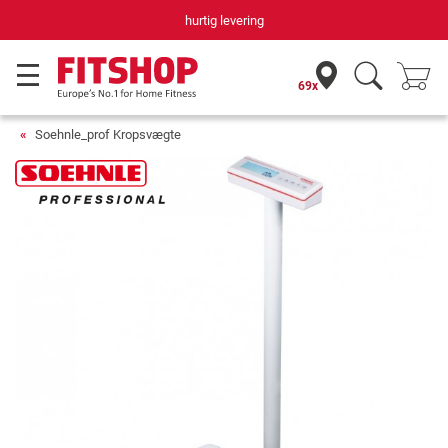
hurtig levering
69x
Soehnle_prof Kropsvægte