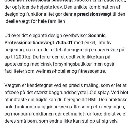
der opfylder de højeste krav. Den unikke kombination af
design og funktionalitet gør denne
præcisionsvægt
til den
ideelle vægt for hele familien
Ud over det elegante design overbeviser
Soehnle
Professional badevægt 7835.01
med enkel, intuitiv
betjening, en form der er let at rengøre og en bæreevne på
op til 200 kg. Derfor er den et godt valg ikke kun på
apoteker og medicinsk forsyningsbutikker, men også i
faciliteter som wellness-hoteller og fitnesscentre.
Vægten er kendetegnet ved en præcis måling, som er let at
aflæse på det stærkt baggrundsbelyste LC-display. Ved blot
at indtaste din højde kan du beregne dit BMI. Den praktiske
hold-funktion muliggør bekvem aflæsning efter vejningen,
og mor-barn-funktionen gør det muligt for forældre at veje
deres små børn, som endnu ikke kan stå op af sig selv.