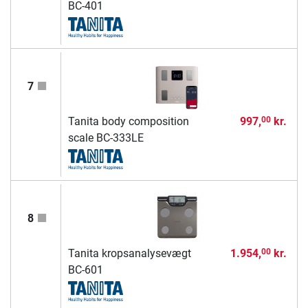
BC-401
7
Tanita body composition
997,
kr.
00
scale BC-333LE
8
Tanita kropsanalysevægt
1.954,
kr.
00
BC-601