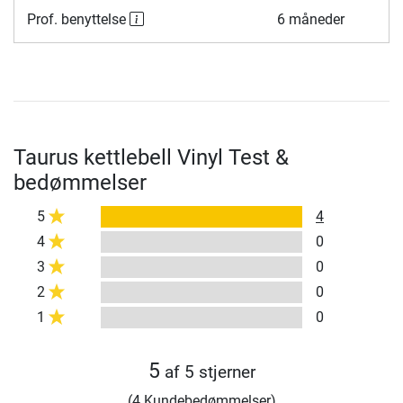
Prof. benyttelse
6 måneder
Taurus kettlebell Vinyl Test &
bedømmelser
5
4
4
0
3
0
2
0
1
0
5
af 5 stjerner
(4 Kundebedømmelser)