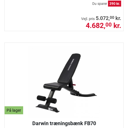
Du sparer
390 kr.
00
5.072,
kr.
Vejl. pris
4.682,
kr.
00
På lager
Darwin træningsbænk FB70