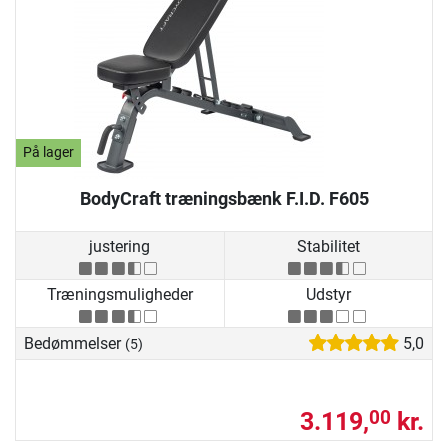
På lager
BodyCraft træningsbænk F.I.D. F605
justering
Stabilitet
Træningsmuligheder
Udstyr
Bedømmelser
5,0
(5)
3.119,
kr.
00