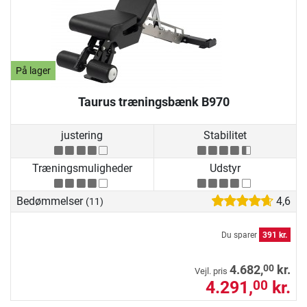
På lager
Taurus træningsbænk B970
justering
Stabilitet
Træningsmuligheder
Udstyr
Bedømmelser
4,6
(11)
Du sparer
391 kr.
00
4.682,
kr.
Vejl. pris
4.291,
kr.
00