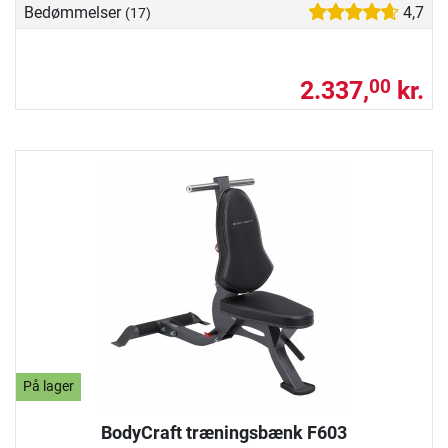
Bedømmelser
4,7
(17)
2.337,
kr.
00
På lager
BodyCraft træningsbænk F603