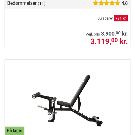
Bedømmelser
4,8
(11)
Du sparer
781 kr.
00
3.900,
kr.
Vejl. pris
3.119,
kr.
00
På lager