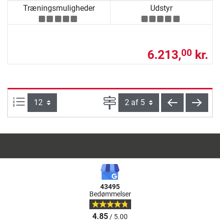
Træningsmuligheder
Udstyr
6.213,
kr.
00
Artikel pr. side:
Side
tilbage
vider
43495
Bedømmelser
4.85
/ 5.00