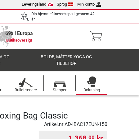
Leveringsland
Sprog
Min konto
Din hjemmefitnessekspert gennem 42
år
69x i Europa
Butiksoversigt
A OG
BOLDE, MÅTTER YOGA OG
S
TILBEHØR
r
Rulletrænere
Stepper
Boksning
oxing Bag Classic
Artikel.nr
AD-IBAC17EUN-150
1.368,
kr.
00