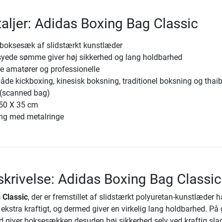
aljer: Adidas Boxing Bag Classic
-boksesæk af slidstærkt kunstlæder
 syede sømme giver høj sikkerhed og lang holdbarhed
de amatører og professionelle
både kickboxing, kinesisk boksning, traditionel boksning og thai
 (scanned bag)
150 X 35 cm
ng med metalringe
krivelse: Adidas Boxing Bag Classic
 Classic
, der er fremstillet af slidstærkt polyuretan-kunstlæder h
ekstra kraftigt, og dermed giver en virkelig lang holdbarhed. På
d giver boksesækken desuden høj sikkerhed selv ved kraftig sla