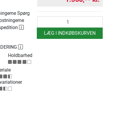
ingerne Spørg
antal
ostningerne
spedition
LÆG I INDKØBSKURVEN
RDERING
Holdbarhed
riale
ariationer