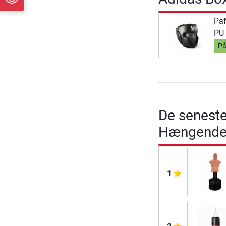
Paf
PU
På
De seneste
Hængende
1