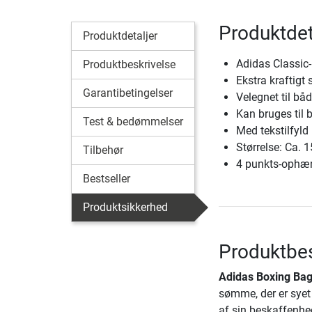
Produktdet
Produktdetaljer
Adidas Classic
Produktbeskrivelse
Ekstra kraftigt
Garantibetingelser
Velegnet til bå
Kan bruges til 
Test & bedømmelser
Med tekstilfyld
Størrelse: Ca. 
Tilbehør
4 punkts-ophæ
Bestseller
Produktsikkerhed
Produktbes
Adidas Boxing Bag
sømme, der er syet 
af sin beskaffenhe