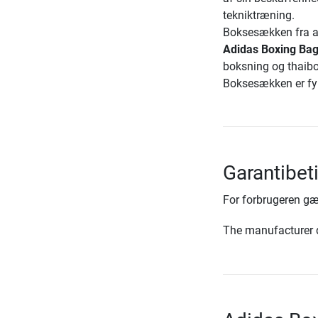
tekniktræning.
Boksesækken fra ad
Adidas Boxing Bag
boksning og thaibo
Boksesækken er fyld
Garantibet
For forbrugeren gæ
The manufacturer d