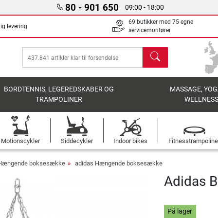
80 - 901 650
09:00 - 18:00
69 butikker med 75 egne
ig levering
servicemontører
søg
BORDTENNIS, LEGEREDSKABER OG
MASSAGE, YOG
TRAMPOLINER
WELLNES
Motionscykler
Siddecykler
Indoor bikes
Fitnesstrampoline
Hængende boksesække
adidas Hængende boksesække
Adidas B
På lager