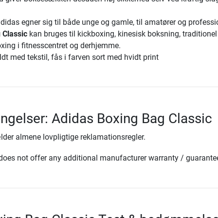
idas egner sig til både unge og gamle, til amatører og professio
 Classic
kan bruges til kickboxing, kinesisk boksning, traditionel
xing i fitnesscentret og derhjemme.
t med tekstil, fås i farven sort med hvidt print
ingelser: Adidas Boxing Bag Classic
lder almene lovpligtige reklamationsregler.
oes not offer any additional manufacturer warranty / guarante