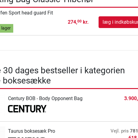
fen Sport head guard Fit
274,
kr.
læg i indkøbsku
00
 lager
 30 dages bestseller i kategorien
 boksesække
Century BOB - Body Opponent Bag
3.900
Taurus boksesæk Pro
Vejl. pris
781
618