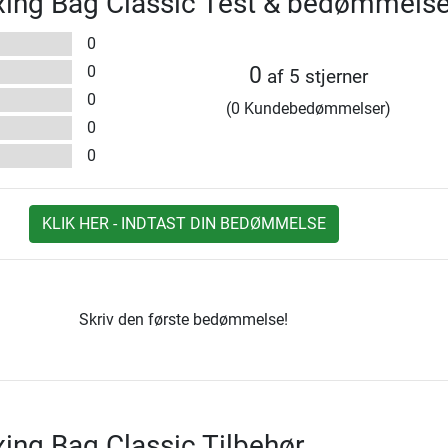
xing Bag Classic Test & bedømmelse
0
0
0
af 5 stjerner
0
(0 Kundebedømmelser)
0
0
KLIK HER - INDTAST DIN BEDØMMELSE
Skriv den første bedømmelse!
ing Bag Classic Tilbehør