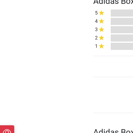
Adidas Bo
5
4
3
2
1
Adidas Box