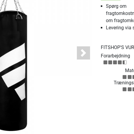
Spørg om
fragtomkostn
om fragtomk
Levering via 
FITSHOP'S VU
Forarbejdning
Next
Mate
Træningsv