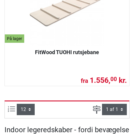
På lager
FitWood TUOHI rutsjebane
1.556,
kr.
00
fra
Artikel pr. side:
Side
Indoor legeredskaber - fordi bevægelse