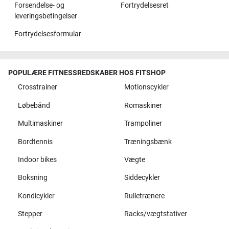
Forsendelse- og
Fortrydelsesret
leveringsbetingelser
Fortrydelsesformular
POPULÆRE FITNESSREDSKABER HOS FITSHOP
Crosstrainer
Motionscykler
Løbebånd
Romaskiner
Multimaskiner
Trampoliner
Bordtennis
Træningsbænk
Indoor bikes
Vægte
Boksning
Siddecykler
Kondicykler
Rulletrænere
Stepper
Racks/vægtstativer