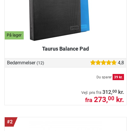
På lager
Taurus Balance Pad
Bedømmelser
4,8
(12)
Du sparer
39 kr.
00
312,
kr.
fra
Vejl. pris
273,
kr.
00
fra
#2