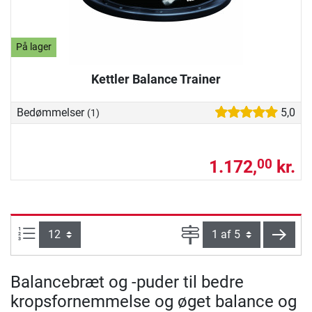
På lager
Kettler Balance Trainer
Bedømmelser
5,0
(1)
1.172,
kr.
00
Artikel pr. side:
Side
vider
Balancebræt og -puder til bedre
kropsfornemmelse og øget balance og