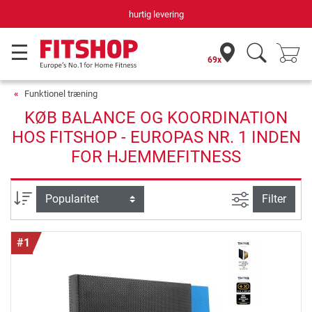
ering
Din hjemmefitnessekspe
69x
Funktionel træning
KØB BALANCE OG KOORDINATION
HOS FITSHOP - EUROPAS NR. 1 INDEN
FOR HJEMMEFITNESS
Avanceret s
sortering
Filter
#1