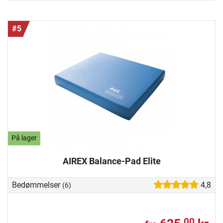
#5
På lager
AIREX Balance-Pad Elite
Bedømmelser
4,8
(6)
00