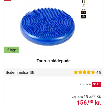
På lager
Taurus siddepude
Bedømmelser
4,8
(5)
Du sparer
39 kr.
00
195,
kr.
Vejl. pris
156,
kr.
00