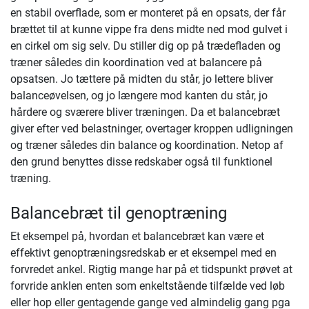
en stabil overflade, som er monteret på en opsats, der får
brættet til at kunne vippe fra dens midte ned mod gulvet i
en cirkel om sig selv. Du stiller dig op på trædefladen og
træner således din koordination ved at balancere på
opsatsen. Jo tættere på midten du står, jo lettere bliver
balanceøvelsen, og jo længere mod kanten du står, jo
hårdere og sværere bliver træningen. Da et balancebræt
giver efter ved belastninger, overtager kroppen udligningen
og træner således din balance og koordination. Netop af
den grund benyttes disse redskaber også til funktionel
træning.
Balancebræt til genoptræning
Et eksempel på, hvordan et balancebræt kan være et
effektivt genoptræningsredskab er et eksempel med en
forvredet ankel. Rigtig mange har på et tidspunkt prøvet at
forvride anklen enten som enkeltstående tilfælde ved løb
eller hop eller gentagende gange ved almindelig gang pga