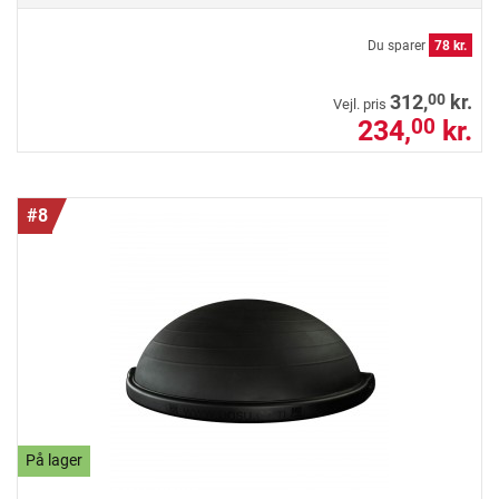
Du sparer
78 kr.
00
312,
kr.
Vejl. pris
234,
kr.
00
#8
På lager