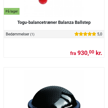
På lager
Togu-balancetræner Balanza Ballstep
Bedømmelser
5,0
(1)
930,
kr.
00
fra