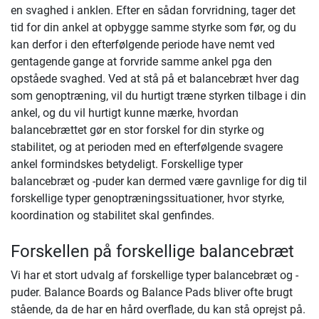
en svaghed i anklen. Efter en sådan forvridning, tager det
tid for din ankel at opbygge samme styrke som før, og du
kan derfor i den efterfølgende periode have nemt ved
gentagende gange at forvride samme ankel pga den
opståede svaghed. Ved at stå på et balancebræt hver dag
som genoptræning, vil du hurtigt træne styrken tilbage i din
ankel, og du vil hurtigt kunne mærke, hvordan
balancebrættet gør en stor forskel for din styrke og
stabilitet, og at perioden med en efterfølgende svagere
ankel formindskes betydeligt. Forskellige typer
balancebræt og -puder kan dermed være gavnlige for dig til
forskellige typer genoptræningssituationer, hvor styrke,
koordination og stabilitet skal genfindes.
Forskellen på forskellige balancebræt
Vi har et stort udvalg af forskellige typer balancebræt og -
puder. Balance Boards og Balance Pads bliver ofte brugt
stående, da de har en hård overflade, du kan stå oprejst på.