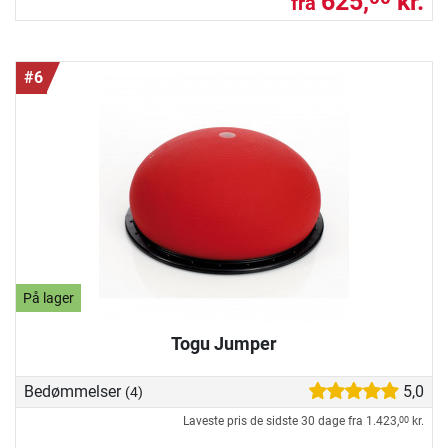
625,
kr.
fra
#6
På lager
Togu Jumper
Bedømmelser
5,0
(4)
Laveste pris de sidste 30 dage fra
1.423,
kr.
00