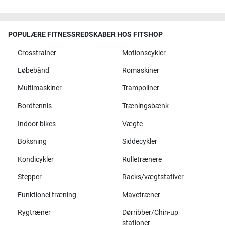
POPULÆRE FITNESSREDSKABER HOS FITSHOP
Crosstrainer
Motionscykler
Løbebånd
Romaskiner
Multimaskiner
Trampoliner
Bordtennis
Træningsbænk
Indoor bikes
Vægte
Boksning
Siddecykler
Kondicykler
Rulletrænere
Stepper
Racks/vægtstativer
Funktionel træning
Mavetræner
Rygtræner
Dørribber/Chin-up
stationer