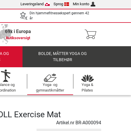
Leveringsland
Sprog
Min konto
Din hjemmefitnessekspert gennem 42
år
69x i Europa
Butiksoversigt
A OG
BOLDE, MÅTTER YOGA OG
S
TILBEHØR
alance og
Yoga- og
Yoga &
ordination
gymnastikmåtter
Pilates
LL Exercise Mat
Artikel.nr
BR-A000094