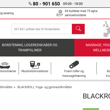
80 - 901 650
09:00 - 18:00
69 butikker med 75 egne
ig levering
servicemontører
søg
BORDTENNIS, LEGEREDSKABER OG
MASSAGE, YOG
TRAMPOLINER
WELLNES
ationstræner
Muskelstimulatorer
Foam roller og
B
massagetræning
ko
tikmåtter
BLACKROLL Yoga- og gymnastikmåtter
BLACKRO