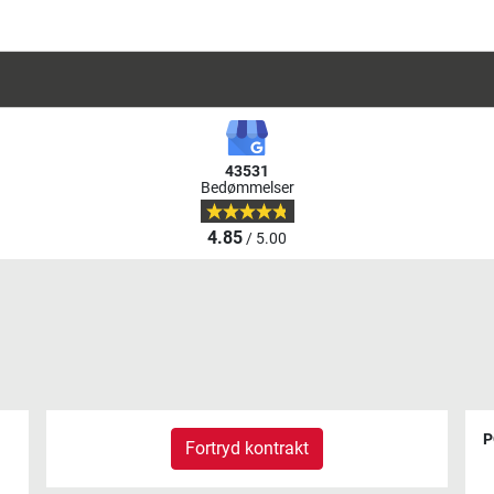
43531
Bedømmelser
4.85
/ 5.00
P
Fortryd kontrakt