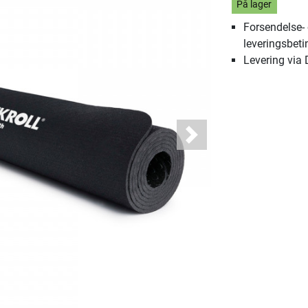
På lager
Forsendelse-
leveringsbeti
Levering via
Next