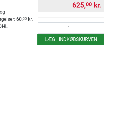
625,
kr.
00
 og
ngelser: 60,
kr.
00
antal
 DHL
LÆG I INDKØBSKURVEN