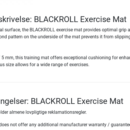
skrivelse: BLACKROLL Exercise Mat
ial surface, the BLACKROLL exercise mat provides optimal grip 
nd pattern on the underside of the mat prevents it from slippin
f 5 mm, this training mat offers exceptional cushioning for enh
us size allows for a wide range of exercises.
ingelser: BLACKROLL Exercise Mat
lder almene lovpligtige reklamationsregler.
oes not offer any additional manufacturer warranty / guarante