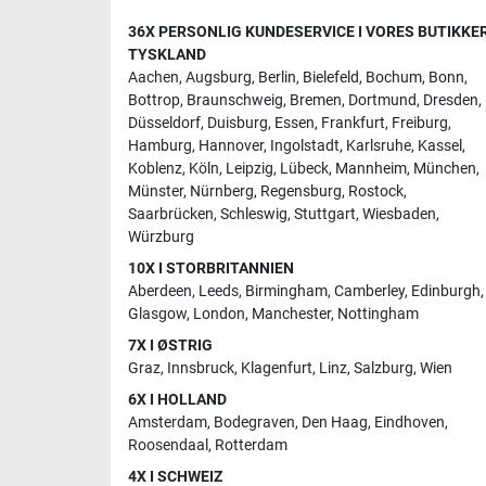
36X PERSONLIG KUNDESERVICE I VORES BUTIKKER
TYSKLAND
Aachen
,
Augsburg
,
Berlin
,
Bielefeld
,
Bochum
,
Bonn
,
Bottrop
,
Braunschweig
,
Bremen
,
Dortmund
,
Dresden
,
Düsseldorf
,
Duisburg
,
Essen
,
Frankfurt
,
Freiburg
,
Hamburg
,
Hannover
,
Ingolstadt
,
Karlsruhe
,
Kassel
,
Koblenz
,
Köln
,
Leipzig
,
Lübeck
,
Mannheim
,
München
,
Münster
,
Nürnberg
,
Regensburg
,
Rostock
,
Saarbrücken
,
Schleswig
,
Stuttgart
,
Wiesbaden
,
Würzburg
10X I STORBRITANNIEN
Aberdeen
,
Leeds
,
Birmingham
,
Camberley
,
Edinburgh
,
Glasgow
,
London
,
Manchester
,
Nottingham
7X I ØSTRIG
Graz
,
Innsbruck
,
Klagenfurt
,
Linz
,
Salzburg
,
Wien
6X I HOLLAND
Amsterdam
,
Bodegraven
,
Den Haag
,
Eindhoven
,
Roosendaal
,
Rotterdam
4X I SCHWEIZ