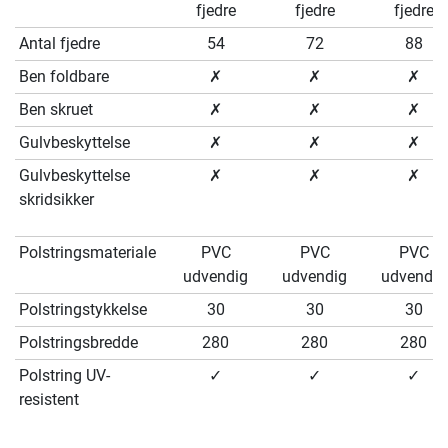
fjedre
fjedre
fjedre
Antal fjedre
54
72
88
Ben foldbare
✗
✗
✗
Ben skruet
✗
✗
✗
Gulvbeskyttelse
✗
✗
✗
Gulvbeskyttelse
✗
✗
✗
skridsikker
Polstringsmateriale
PVC
PVC
PVC
udvendig
udvendig
udvendig
Polstringstykkelse
30
30
30
Polstringsbredde
280
280
280
Polstring UV-
✓
✓
✓
resistent