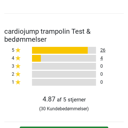
cardiojump trampolin Test &
bedømmelser
5
26
4
4
3
0
2
0
1
0
4.87
af 5 stjerner
(30 Kundebedømmelser)