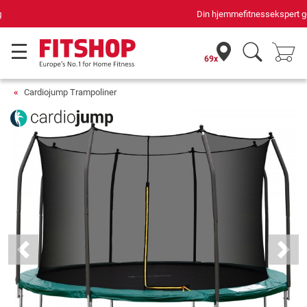
Din hjemmefitnessekspert gennem 42 år
69x
Cardiojump Trampoliner
Previous
Next