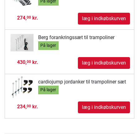
På lager
274,
kr.
00
læg i indkøbskurven
Berg forankringssæt til trampoliner
På lager
430,
kr.
00
læg i indkøbskurven
cardiojump jordanker til trampoliner sæt
På lager
234,
kr.
00
læg i indkøbskurven