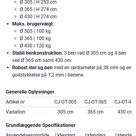
Ø 305 | H 253 cm
Ø 365 | H 274 cm
Ø 430 | H 274 cm
Maks. brugervægt
:
Ø 305 | 100 kg
Ø 365 | 100 kg
Ø 430 | 120 kg
Stabil benkonstruktion
: 3 ben ved Ø 305 cm og 4 ben
ved Ø 365 cm samt 430 cm
Robust stel og ben
med en rørdiameter på 38 mm og en
godstykkelse på 1,2 mm i benene
Generelle Oplysninger
Artikel.nr
CJ-OT-305
CJ-OT-365
CJ-OT-43
Variation
305 cm
365 cm
430 cm
Grundlæggende Specifikationer
Anvendelsesområde
Udendørs
Udendørs
Udendørs