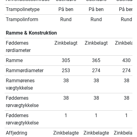
Trampolinetype
På ben
På ben
På ben
Trampolinform
Rund
Rund
Rund
Ramme & Konstruktion
Føddernes
Zinkbelagt
Zinkbelagt
Zinkbelag
rørdiameter
Ramme
305
365
430
Rammørdiameter
253
274
274
Rammørenes
38
38
38
vægtykkelse
Føddernes
38
38
38
rørvægtykkelse
Føddernes
1
1
1
rørvægtykkelse
Affjedring
Zinkbelagte
Zinkbelagte
Zinkbelagt