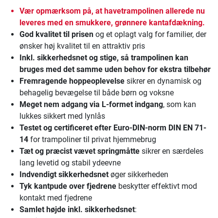
Vær opmærksom på, at havetrampolinen allerede nu
leveres med en smukkere, grønnere kantafdækning.
God kvalitet til prisen
og et oplagt valg for familier, der
ønsker høj kvalitet til en attraktiv pris
Inkl. sikkerhedsnet og stige
, så trampolinen kan
bruges med det samme uden behov for ekstra tilbehør
Fremragende hoppeoplevelse
sikrer en dynamisk og
behagelig bevægelse til både børn og voksne
Meget nem adgang via L-formet indgang
, som kan
lukkes sikkert med lynlås
Testet og certificeret efter Euro-DIN-norm DIN EN 71-
14
for trampoliner til privat hjemmebrug
Tæt og præcist vævet springmåtte
sikrer en særdeles
lang levetid og stabil ydeevne
Indvendigt sikkerhedsnet
øger sikkerheden
Tyk kantpude over fjedrene
beskytter effektivt mod
kontakt med fjedrene
Samlet højde inkl. sikkerhedsnet
: