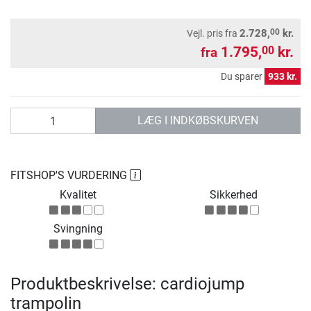
00
2.728,
kr.
Vejl. pris
fra
1.795,
kr.
00
fra
Du sparer
933 kr.
antal
LÆG I INDKØBSKURVEN
FITSHOP'S VURDERING
Kvalitet
Sikkerhed
Svingning
Produktbeskrivelse: cardiojump
trampolin