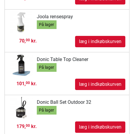
Joola rensespray
På lager
70,
kr.
00
læg i indkøbskurven
Donic Table Top Cleaner
På lager
101,
kr.
00
læg i indkøbskurven
Donic Ball Set Outdoor 32
På lager
179,
kr.
00
læg i indkøbskurven