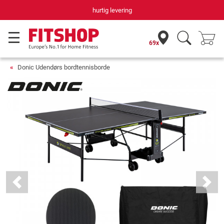
hurtig levering
69x
Donic Udendørs bordtennisborde
Previous
Next