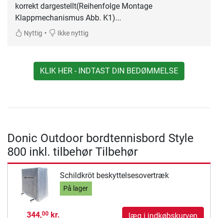
korrekt dargestellt(Reihenfolge Montage
Klappmechanismus Abb. K1)...
•
Nyttig
Ikke nyttig
KLIK HER - INDTAST DIN BEDØMMELSE
Donic Outdoor bordtennisbord Style
800 inkl. tilbehør Tilbehør
Schildkröt beskyttelsesovertræk
På lager
344,
kr.
00
læg i indkøbskurven