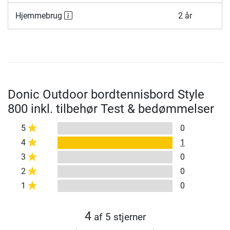
Hjemmebrug
2 år
Donic Outdoor bordtennisbord Style
800 inkl. tilbehør Test & bedømmelser
5
0
4
1
3
0
2
0
1
0
4
af 5 stjerner