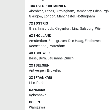
10X I STORBRITANNIEN
Aberdeen
,
Leeds
,
Birmingham
,
Camberley
,
Edinburgh
,
Glasgow
,
London
,
Manchester
,
Nottingham
7X I ØSTRIG
Graz
,
Innsbruck
,
Klagenfurt
,
Linz
,
Salzburg
,
Wien
6X I HOLLAND
Amsterdam
,
Bodegraven
,
Den Haag
,
Eindhoven
,
Roosendaal
,
Rotterdam
4X I SCHWEIZ
Basel
,
Bern
,
Lausanne
,
Zürich
2X I BELGIEN
Antwerpen
,
Bruxelles
2X I FRANKRIG
Lille
,
Paris
DANMARK
København
POLEN
Warszawa