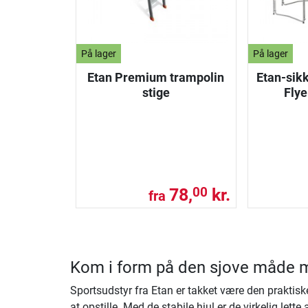
På lager
På lager
Etan Premium trampolin
Etan-sikk
stige
Flye
78,
kr.
00
fra
Kom i form på den sjove måde m
Sportsudstyr fra Etan er takket være den praktis
at opstille. Med de stabile hjul er de virkelig let