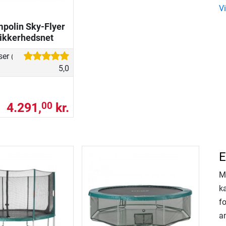
V
mpolin Sky-Flyer
 sikkerhedsnet
ser
(1)
5,0
4.291,
kr.
00
E
M
k
f
an