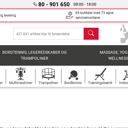
80 - 901 650
08:00 - 18:00
69 butikker med 75 egne
ig levering
servicemontører
søg
BORDTENNIS, LEGEREDSKABER OG
MASSAGE, YOG
TRAMPOLINER
WELLNES
er
Multimaskiner
Trampoliner
Bordtennis
Træningsbænk
Indoo