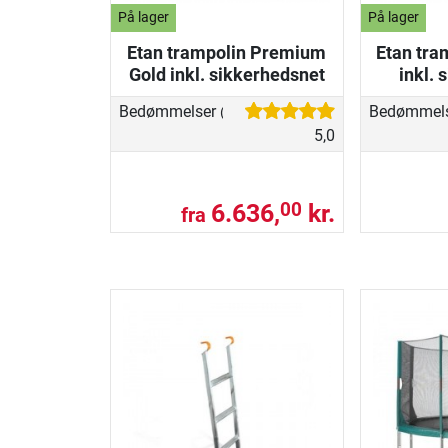
På lager
På lager
Etan trampolin Premium
Etan tra
Gold inkl. sikkerhedsnet
inkl.
Bedømmelser
Bedømmel
(1)
5,0
6.636,
kr.
00
fra