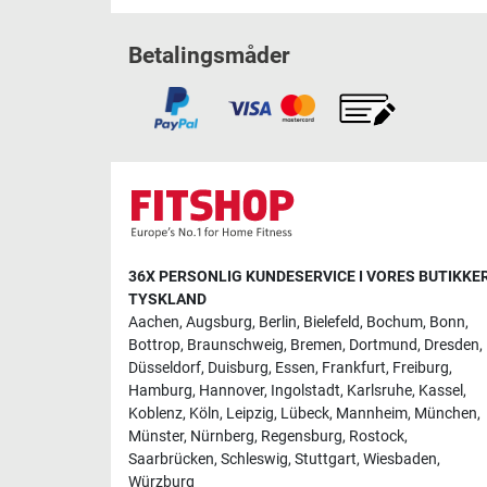
Betalingsmåder
36X PERSONLIG KUNDESERVICE I VORES BUTIKKER
TYSKLAND
Aachen
,
Augsburg
,
Berlin
,
Bielefeld
,
Bochum
,
Bonn
,
Bottrop
,
Braunschweig
,
Bremen
,
Dortmund
,
Dresden
,
Düsseldorf
,
Duisburg
,
Essen
,
Frankfurt
,
Freiburg
,
Hamburg
,
Hannover
,
Ingolstadt
,
Karlsruhe
,
Kassel
,
Koblenz
,
Köln
,
Leipzig
,
Lübeck
,
Mannheim
,
München
,
Münster
,
Nürnberg
,
Regensburg
,
Rostock
,
Saarbrücken
,
Schleswig
,
Stuttgart
,
Wiesbaden
,
Würzburg