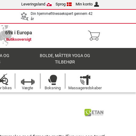
Leveringsland
Sprog
Min konto
Din hjemmefitnessekspert gennem 42
år
69x i Europa
Butiksoversigt
A OG
BOLDE, MÅTTER YOGA OG
S
TILBEHØR
r bikes
Vægte
Boksning
Massageredskaber