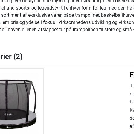
rts- og legeudstyr til indendørs og udendørs brug. Helt i overe
olland sports- og legeudstyr til enhver form for leg med den høje
 sortiment af eksklusive varer, både trampoliner, basketballkur
mellem pris og ydelse i fokus i virksomhedens udvikling og virk
haven eller en afslappet tur på trampolinen til store og små – 
rier (2)
E
T
di
b
kv
so
e