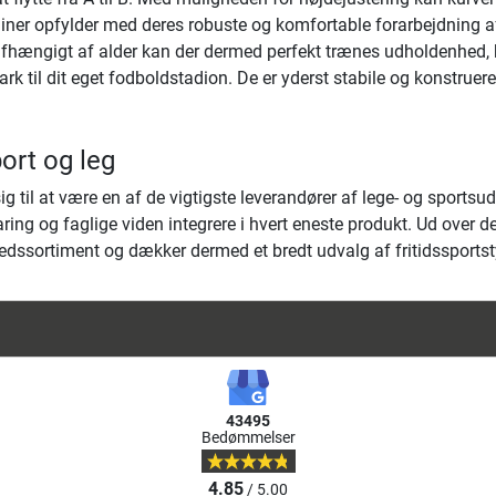
liner opfylder med deres robuste og komfortable forarbejdning a
 Uafhængigt af alder kan der dermed perfekt trænes udholdenhed,
ark til dit eget fodboldstadion. De er yderst stabile og konstrue
port og leg
sig til at være en af de vigtigste leverandører af lege- og spor
faring og faglige viden integrere i hvert eneste produkt. Ud ove
dssortiment og dækker dermed et bredt udvalg af fritidssportst
43495
Bedømmelser
4.85
/ 5.00