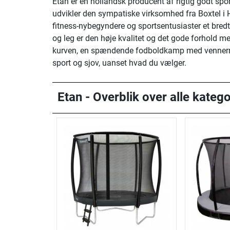
Etan er en hollandsk producent af rigtig godt spo
udvikler den sympatiske virksomhed fra Boxtel i H
fitness-nybegyndere og sportsentusiaster et bredt
og leg er den høje kvalitet og det gode forhold 
kurven, en spændende fodboldkamp med vennerne i 
sport og sjov, uanset hvad du vælger.
Etan - Overblik over alle katego