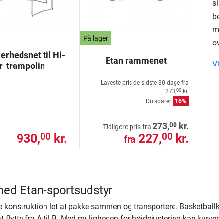
si
be
m
På lager
ov
erhedsnet til Hi-
Etan rammenet
Vi
r-trampolin
Laveste pris de sidste 30 dage fra
273,
kr.
00
Du sparer
16%
00
273,
kr.
Tidligere pris fra
930,
kr.
227,
kr.
00
00
fra
ed Etan-sportsudstyr
ke konstruktion let at pakke sammen og transportere. Basketball
te at flytte fra A til B. Med muligheden for højdejustering kan kur