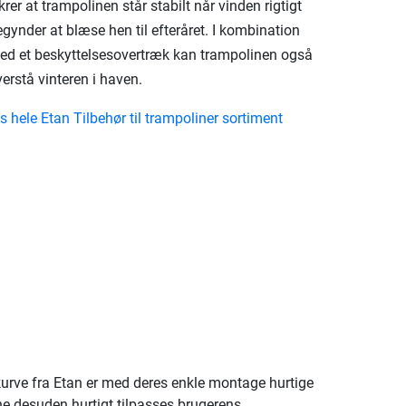
krer at trampolinen står stabilt når vinden rigtigt
gynder at blæse hen til efteråret. I kombination
ed et beskyttelsesovertræk kan trampolinen også
erstå vinteren i haven.
s hele Etan Tilbehør til trampoliner sortiment
kurve fra Etan er med deres enkle montage hurtige
vene desuden hurtigt tilpasses brugerens