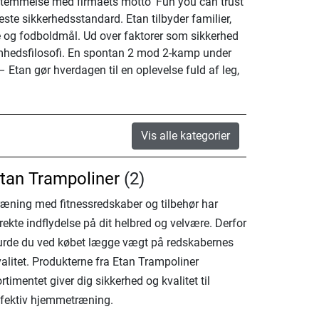
nsstemmelse med firmaets motto ’Fun you can trust’
ste sikkerhedsstandard. Etan tilbyder familier,
ve og fodboldmål. Ud over faktorer som sikkerhed
somhedsfilosofi. En spontan 2 mod 2-kamp under
Etan gør hverdagen til en oplevelse fuld af leg,
Vis alle kategorier
tan Trampoliner
(2)
ræning med fitnessredskaber og tilbehør har
rekte indflydelse på dit helbred og velvære. Derfor
urde du ved købet lægge vægt på redskabernes
alitet. Produkterne fra Etan Trampoliner
rtimentet giver dig sikkerhed og kvalitet til
ffektiv hjemmetræning.