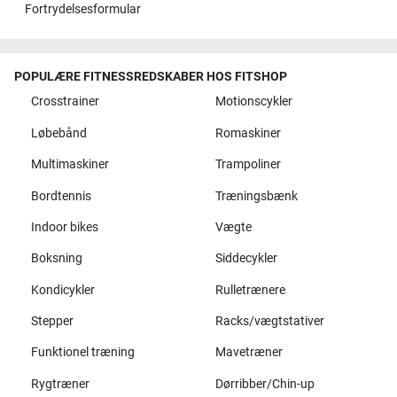
Fortrydelsesformular
POPULÆRE FITNESSREDSKABER HOS FITSHOP
Crosstrainer
Motionscykler
Løbebånd
Romaskiner
Multimaskiner
Trampoliner
Bordtennis
Træningsbænk
Indoor bikes
Vægte
Boksning
Siddecykler
Kondicykler
Rulletrænere
Stepper
Racks/vægtstativer
Funktionel træning
Mavetræner
Rygtræner
Dørribber/Chin-up