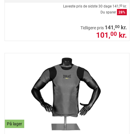
Laveste pris de sidste 30 dage
141,
kr.
00
Du sparer
28%
00
141,
kr.
Tidligere pris
101,
kr.
00
På lager