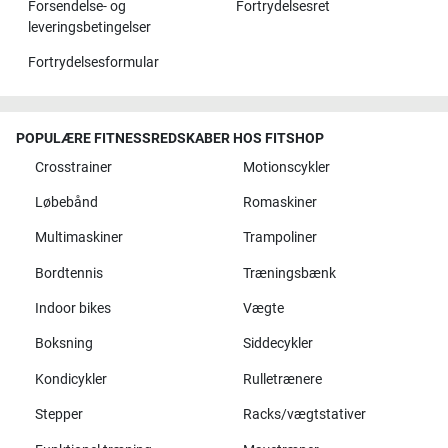
Forsendelse- og
Fortrydelsesret
leveringsbetingelser
Fortrydelsesformular
POPULÆRE FITNESSREDSKABER HOS FITSHOP
Crosstrainer
Motionscykler
Løbebånd
Romaskiner
Multimaskiner
Trampoliner
Bordtennis
Træningsbænk
Indoor bikes
Vægte
Boksning
Siddecykler
Kondicykler
Rulletrænere
Stepper
Racks/vægtstativer