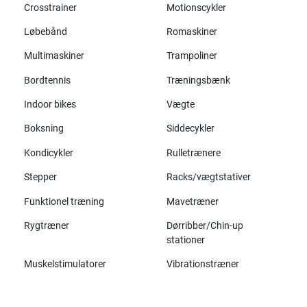
Crosstrainer
Motionscykler
Løbebånd
Romaskiner
Multimaskiner
Trampoliner
Bordtennis
Træningsbænk
Indoor bikes
Vægte
Boksning
Siddecykler
Kondicykler
Rulletrænere
Stepper
Racks/vægtstativer
Funktionel træning
Mavetræner
Rygtræner
Dørribber/Chin-up
stationer
Muskelstimulatorer
Vibrationstræner
Alle mærker