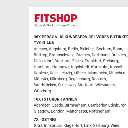
36X PERSONLIG KUNDESERVICE I VORES BUTIKKER
TYSKLAND
Aachen
,
Augsburg
,
Berlin
,
Bielefeld
,
Bochum
,
Bonn
,
Bottrop
,
Braunschweig
,
Bremen
,
Dortmund
,
Dresden
,
Düsseldorf
,
Duisburg
,
Essen
,
Frankfurt
,
Freiburg
,
Hamburg
,
Hannover
,
Ingolstadt
,
Karlsruhe
,
Kassel
,
Koblenz
,
Köln
,
Leipzig
,
Lübeck
,
Mannheim
,
München
,
Münster
,
Nürnberg
,
Regensburg
,
Rostock
,
Saarbrücken
,
Schleswig
,
Stuttgart
,
Wiesbaden
,
Würzburg
10X I STORBRITANNIEN
Aberdeen
,
Leeds
,
Birmingham
,
Camberley
,
Edinburgh
,
Glasgow
,
London
,
Manchester
,
Nottingham
7X I ØSTRIG
Graz
,
Innsbruck
,
Klagenfurt
,
Linz
,
Salzburg
,
Wien