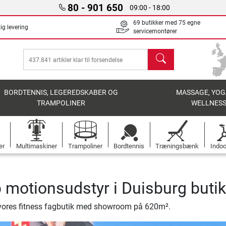
80 - 901 650
09:00 - 18:00
69 butikker med 75 egne
ig levering
servicemontører
søg
BORDTENNIS, LEGEREDSKABER OG
MASSAGE, YOG
TRAMPOLINER
WELLNES
er
Multimaskiner
Trampoliner
Bordtennis
Træningsbænk
Indoo
 motionsudstyr i Duisburg buti
vores fitness fagbutik med showroom på 620m².