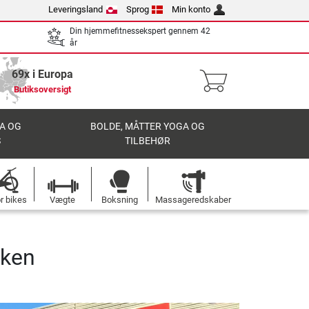
Leveringsland
Sprog
Min konto
Din hjemmefitnessekspert gennem 42
år
69x i Europa
Butiksoversigt
A OG
BOLDE, MÅTTER YOGA OG
S
TILBEHØR
r bikes
Vægte
Boksning
Massageredskaber
kken