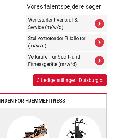
Vores talentspejdere søger
Werkstudent Verkauf &
›
Service (m/w/d)
Stellvertretender Filialleiter
›
(m/w/d)
Verkäufer für Sport- und
›
Fitnessgeräte (m/w/d)
»
3 Ledige stillinger i Duisburg
 INDEN FOR HJEMMEFITNESS