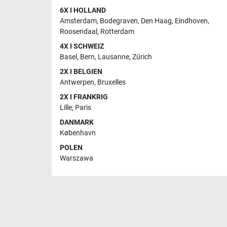
6X I HOLLAND
Amsterdam
,
Bodegraven
,
Den Haag
,
Eindhoven
,
Roosendaal
,
Rotterdam
4X I SCHWEIZ
Basel
,
Bern
,
Lausanne
,
Zürich
2X I BELGIEN
Antwerpen
,
Bruxelles
2X I FRANKRIG
Lille
,
Paris
DANMARK
København
POLEN
Warszawa