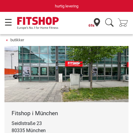
hurtig levering
69x
butikker
Fitshop i München
Seidlstraße 23
80335 München