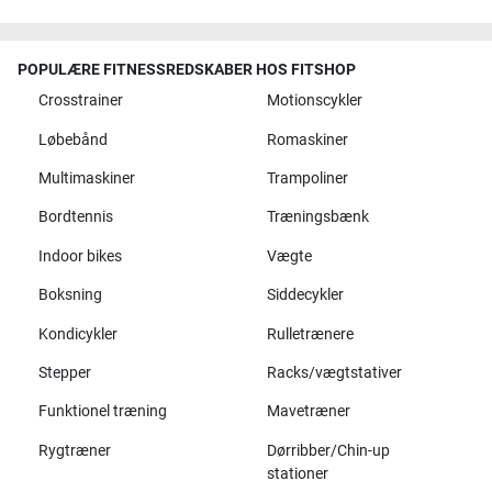
POPULÆRE FITNESSREDSKABER HOS FITSHOP
Crosstrainer
Motionscykler
Løbebånd
Romaskiner
Multimaskiner
Trampoliner
Bordtennis
Træningsbænk
Indoor bikes
Vægte
Boksning
Siddecykler
Kondicykler
Rulletrænere
Stepper
Racks/vægtstativer
Funktionel træning
Mavetræner
Rygtræner
Dørribber/Chin-up
stationer