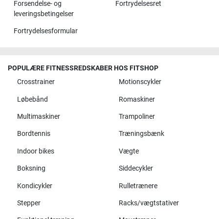
Forsendelse- og
Fortrydelsesret
leveringsbetingelser
Fortrydelsesformular
POPULÆRE FITNESSREDSKABER HOS FITSHOP
Crosstrainer
Motionscykler
Løbebånd
Romaskiner
Multimaskiner
Trampoliner
Bordtennis
Træningsbænk
Indoor bikes
Vægte
Boksning
Siddecykler
Kondicykler
Rulletrænere
Stepper
Racks/vægtstativer