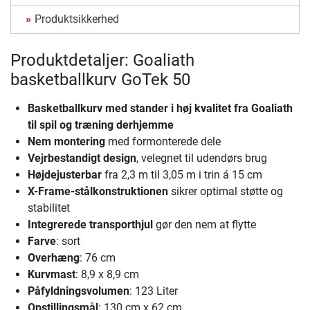
Produktsikkerhed
Produktdetaljer: Goaliath
basketballkurv GoTek 50
Basketballkurv med stander i høj kvalitet
fra Goaliath
til spil og træning derhjemme
Nem montering
med formonterede dele
Vejrbestandigt design
, velegnet til udendørs brug
Højdejusterbar
fra 2,3 m til 3,05 m i trin á 15 cm
X-Frame-stålkonstruktionen
sikrer optimal støtte og
stabilitet
Integrerede transporthjul
gør den nem at flytte
Farve
: sort
Overhæng
: 76 cm
Kurvmast
: 8,9 x 8,9 cm
Påfyldningsvolumen
: 123 Liter
Opstillingsmål
: 130 cm x 62 cm