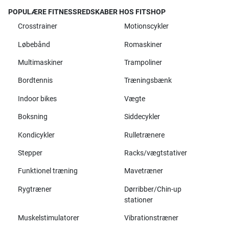
POPULÆRE FITNESSREDSKABER HOS FITSHOP
Crosstrainer
Motionscykler
Løbebånd
Romaskiner
Multimaskiner
Trampoliner
Bordtennis
Træningsbænk
Indoor bikes
Vægte
Boksning
Siddecykler
Kondicykler
Rulletrænere
Stepper
Racks/vægtstativer
Funktionel træning
Mavetræner
Rygtræner
Dørribber/Chin-up
stationer
Muskelstimulatorer
Vibrationstræner