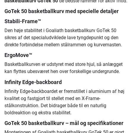
basketballkurv GoTek 50
de bedste rammer for aktiv fritid.
GoTek 50 basketballkurv med specielle detaljer
Stabili-Frame™
Den høje stabilitet i Goaliath basketballkurv GoTek 50
sikres af det specialudviklede lave tyngdepunkt og den
direkte forbindelse mellem stålrammen og kurvemasten.
ErgoMove™
Basketballkurven er udstyret med store hjul, så anlægget
kan flyttes ubesværet hen over forskellige undergrunde.
Infinity Edge-backboard
Infinity Edge-backboardet er fremstillet i aluminium af høj
kvalitet og fastgjort til stellet med en X-Frame-
stålkonstruktion. Det bidrager både til en naturlig
boldreaktion og ekstra stabilitet.
GoTek 50 basketballkurv – mål og specifikationer
Monteringen af Goaliath basketballkurv GoTek 50 er gjort