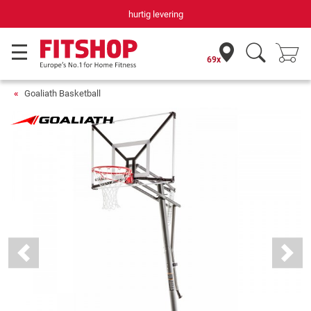
hurtig levering
69x
Goaliath Basketball
Previous
Next