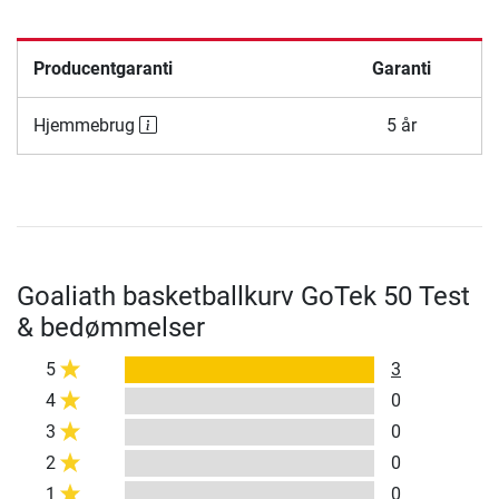
Producentgaranti
Garanti
Hjemmebrug
5 år
Goaliath basketballkurv GoTek 50 Test
& bedømmelser
5
3
4
0
3
0
2
0
1
0