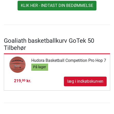
KLIK HER - INDTAST DIN BEDØMMELSE
Goaliath basketballkurv GoTek 50
Tilbehør
Hudora Basketball Competition Pro Hop 7
På lager
219,
kr.
00
læg i indkøbskurven