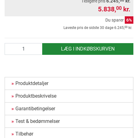
00
6.245,
kr.
Tidligere pris
5.838,
kr.
00
Du sparer
6%
00
Laveste pris de sidste 30 dage
6.245,
kr.
antal
LÆG I INDKØBSKURVEN
Produktdetaljer
Produktbeskrivelse
Garantibetingelser
Test & bedømmelser
Tilbehør