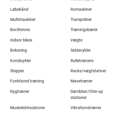
Løbebånd
Romaskiner
Multimaskiner
Trampoliner
Bordtennis
Træningsbænk
Indoor bikes
Vægte
Boksning
Siddecykler
Kondicykler
Rulletrænere
Stepper
Racks/vægtstativer
Funktionel træning
Mavetræner
Rygtræner
Dørribber/Chin-up
stationer
Muskelstimulatorer
Vibrationstræner
Alle mærker