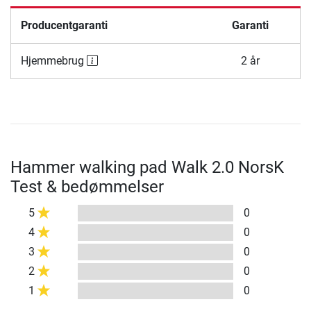
Producentgaranti
Garanti
Hjemmebrug
2 år
Hammer walking pad Walk 2.0 NorsK
Test & bedømmelser
5
0
4
0
3
0
2
0
1
0