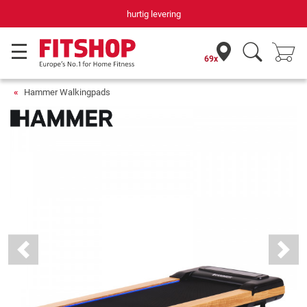
hurtig levering
69x
Hammer Walkingpads
Previous
Next