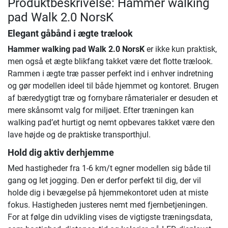
Produktbeskrivelse: Hammer walking
pad Walk 2.0 NorsK
Elegant gåbånd i ægte trælook
Hammer walking pad Walk 2.0 NorsK
er ikke kun praktisk,
men også et ægte blikfang takket være det flotte trælook.
Rammen i ægte træ passer perfekt ind i enhver indretning
og gør modellen ideel til både hjemmet og kontoret. Brugen
af bæredygtigt træ og fornybare råmaterialer er desuden et
mere skånsomt valg for miljøet. Efter træningen kan
walking pad’et hurtigt og nemt opbevares takket være den
lave højde og de praktiske transporthjul.
Hold dig aktiv derhjemme
Med hastigheder fra 1-6 km/t egner modellen sig både til
gang og let jogging. Den er derfor perfekt til dig, der vil
holde dig i bevægelse på hjemmekontoret uden at miste
fokus. Hastigheden justeres nemt med fjernbetjeningen.
For at følge din udvikling vises de vigtigste træningsdata,