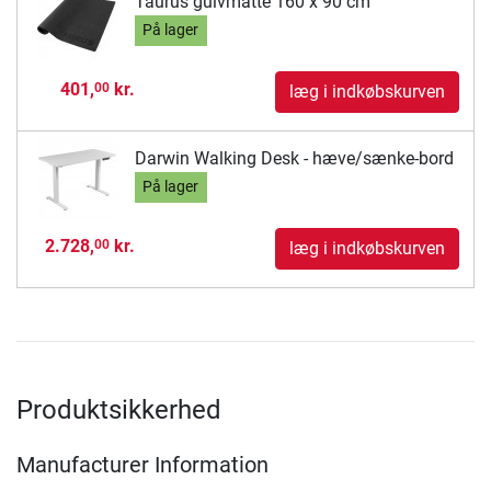
Taurus gulvmåtte 160 x 90 cm
På lager
401,
kr.
00
læg i indkøbskurven
Darwin Walking Desk - hæve/sænke-bord
På lager
2.728,
kr.
00
læg i indkøbskurven
Produktsikkerhed
Manufacturer Information