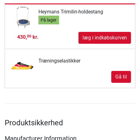
Heymans Trimilin-holdestang
På lager
430,
kr.
00
læg i indkøbskurven
Træningselastikker
Gå til
Produktsikkerhed
Manufacturer Information