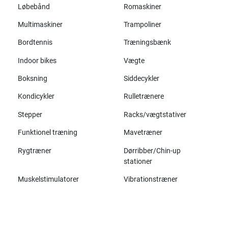
Løbebånd
Romaskiner
Multimaskiner
Trampoliner
Bordtennis
Træningsbænk
Indoor bikes
Vægte
Boksning
Siddecykler
Kondicykler
Rulletrænere
Stepper
Racks/vægtstativer
Funktionel træning
Mavetræner
Rygtræner
Dørribber/Chin-up
stationer
Muskelstimulatorer
Vibrationstræner
Alle mærker