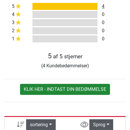
5
4
4
0
3
0
2
0
1
0
5
af 5 stjerner
(4 Kundebedømmelser)
KLIK HER - INDTAST DIN BEDØMMELSE
sortering
Sprog