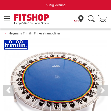
hurtig levering
69x
Heymans Trimilin Fitnesstrampoliner
Previous
Next