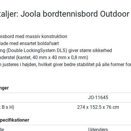
aljer: Joola bordtennisbord Outdoor
nnisbord med massiv konstruktion
flade med ensartet boldafsæt
ing (Double LockingSystem DLS) giver større sikkerhed
understel (kantet, 40 mm x 40 mm x 0,8 mm)
usteres i højden, hvilket giver bedre stabilitet på alle former fo
nger
JO-11645
x B x H)
274 x 152.5 x 76 cm
ecifikationer
de
Udendørs