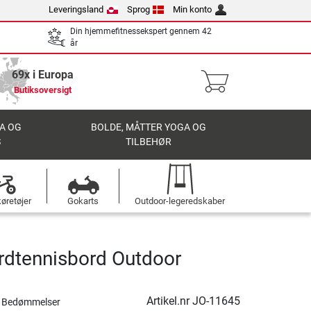
Leveringsland
Sprog
Min konto
Din hjemmefitnessekspert gennem 42
år
69x i Europa
Butiksoversigt
A OG
BOLDE, MÅTTER YOGA OG
S
TILBEHØR
øretøjer
Gokarts
Outdoor-legeredskaber
rdtennisbord Outdoor
Artikel.nr
JO-11645
 Bedømmelser