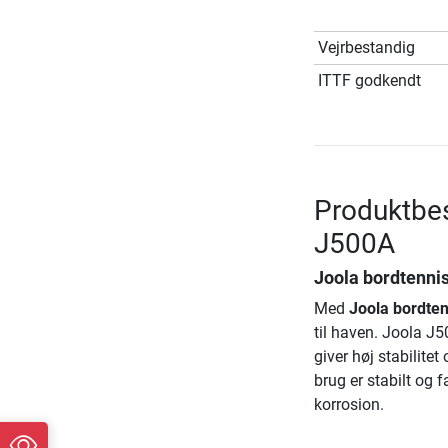
Vejrbestandig
ITTF godkendt
Produktbes
J500A
Joola bordtenni
Med
Joola bordte
til haven. Joola J
giver høj stabilite
brug er stabilt og 
korrosion.