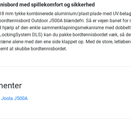
nisbord med spillekomfort og sikkerhed
 18 mm tykke kombinerede aluminium/plast-plade med UV-belag
 bordtennisbord Outdoor J500A blændefri. Så er vejen banet fo
d hjælp af den enkle sammenklapningsmekanisme med dobbelt
 LockingSystem DLS) kan du pakke bordtennisbordet væk, så det
n træne alene med den ene side klappet op. Med de store, letløbe
 nemt at skubbe bordtennisbordet.
enter
 Joola J500A