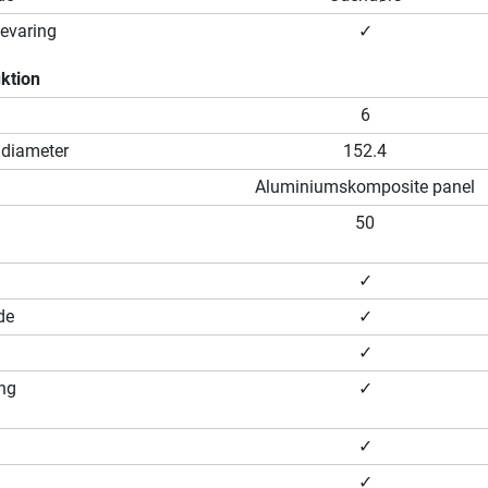
evaring
✓
ktion
6
 diameter
152.4
Aluminiumskomposite panel
50
✓
de
✓
✓
ing
✓
✓
✓