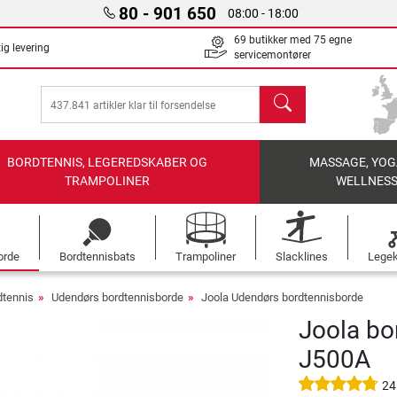
80 - 901 650
08:00 - 18:00
69 butikker med 75 egne
ig levering
servicemontører
søg
BORDTENNIS, LEGEREDSKABER OG
MASSAGE, YOG
TRAMPOLINER
WELLNES
orde
Bordtennisbats
Trampoliner
Slacklines
Legek
dtennis
Udendørs bordtennisborde
Joola Udendørs bordtennisborde
Joola bo
J500A
24