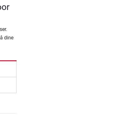
oor
ser.
på dine