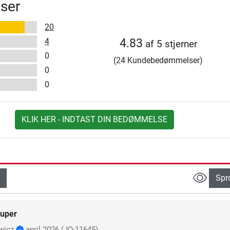
ser
20
4
4.83
af 5 stjerner
0
(24 Kundebedømmelser)
0
0
KLIK HER - INDTAST DIN BEDØMMELSE
Spr
uper
wicz
april 2026
(JO-11645)