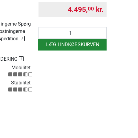
4.495,
kr.
00
ingerne Spørg
antal
ostningerne
spedition
LÆG I INDKØBSKURVEN
RDERING
Mobilitet
Stabilitet