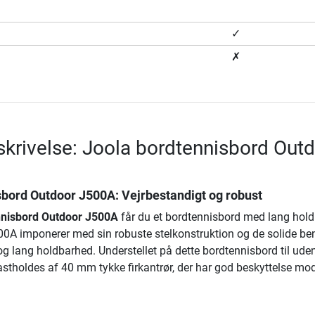
✓
✗
krivelse: Joola bordtennisbord Out
sbord Outdoor J500A
: Vejrbestandigt og robust
nnisbord Outdoor J500A
får du et bordtennisbord med lang hol
500A imponerer med sin robuste stelkonstruktion og de solide ben
t og lang holdbarhed. Understellet på dette bordtennisbord til ude
fastholdes af 40 mm tykke firkantrør, der har god beskyttelse mo