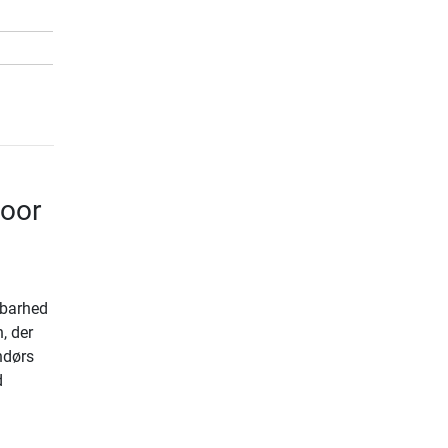
door
dbarhed
, der
ndørs
d