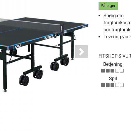
På lager
Spørg om
fragtomkostn
om fragtomk
Levering via 
Next
FITSHOP'S VU
Betjening
Spil