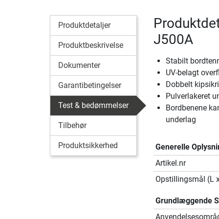
Produktdet
Produktdetaljer
J500A
Produktbeskrivelse
Stabilt bordte
Dokumenter
UV-belagt over
Dobbelt kipsikr
Garantibetingelser
Pulverlakeret 
Test & bedømmelser
Bordbenene kan j
underlag
Tilbehør
Produktsikkerhed
Generelle Oplysni
Artikel.nr
Opstillingsmål (L 
Grundlæggende Sp
Anvendelsesområ