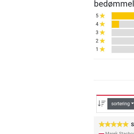
bedømmel
5
4
3
2
1
sortering
S
Marek Stacho