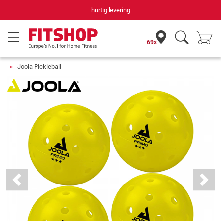
hurtig levering
69x
Joola Pickleball
Previous
Next