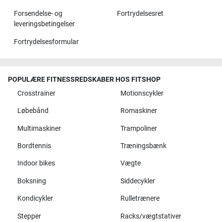
Forsendelse- og
Fortrydelsesret
leveringsbetingelser
Fortrydelsesformular
POPULÆRE FITNESSREDSKABER HOS FITSHOP
Crosstrainer
Motionscykler
Løbebånd
Romaskiner
Multimaskiner
Trampoliner
Bordtennis
Træningsbænk
Indoor bikes
Vægte
Boksning
Siddecykler
Kondicykler
Rulletrænere
Stepper
Racks/vægtstativer