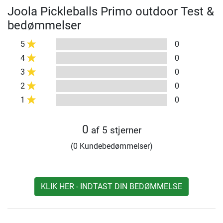
Joola Pickleballs Primo outdoor Test &
bedømmelser
5
0
4
0
3
0
2
0
1
0
0
af 5 stjerner
(0 Kundebedømmelser)
KLIK HER - INDTAST DIN BEDØMMELSE