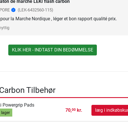
aton de marche LEKI flash carbon
EPORE
(LEK-6432560-115)
pour la Marche Nordique , léger et bon rapport qualité prix.
nyttig
KLIK HER - INDTAST DIN BEDØMMELSE
 Carbon Tilbehør
i Powergrip Pads
70,
kr.
læg i indkøbsku
00
 lager