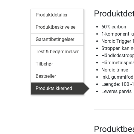
Produktdet
Produktdetaljer
60% carbon
Produktbeskrivelse
1-komponent ku
Garantibetingelser
Nordic Trigger 
Stroppen kan n
Test & bedømmelser
Håndledsstroppe
Hårdmetalspid
Tilbehør
Nordic trinse
Bestseller
Inkl. gummifod 
Længde: 100 -
Produktsikkerhed
Leveres parvis
Produktbes