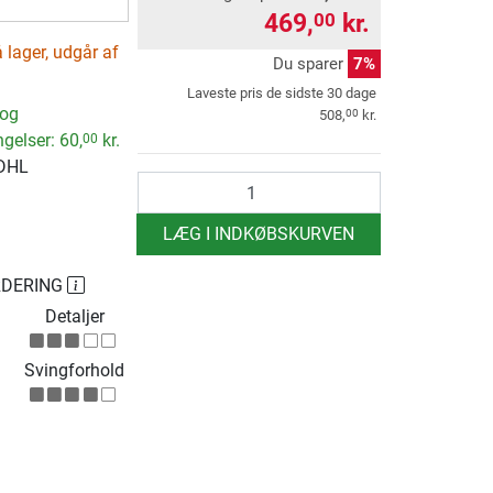
469,
kr.
00
 lager, udgår af
Du sparer
7%
Laveste pris de sidste 30 dage
 og
00
508,
kr.
ngelser:
60,
kr.
00
 DHL
antal
LÆG I INDKØBSKURVEN
RDERING
Detaljer
Svingforhold