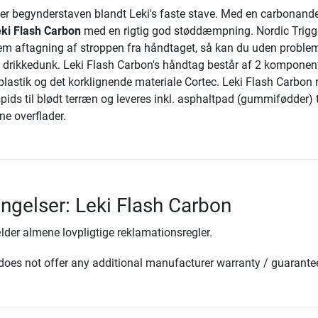
er begynderstaven blandt Leki's faste stave. Med en carbonande
ki Flash Carbon
med en rigtig god støddæmpning. Nordic Trigge
nem aftagning af stroppen fra håndtaget, så kan du uden proble
en drikkedunk. Leki Flash Carbon's håndtag består af 2 komponen
plastik og det korklignende materiale Cortec. Leki Flash Carbon 
ids til blødt terræn og leveres inkl. asphaltpad (gummifødder) t
ne overflader.
ingelser: Leki Flash Carbon
lder almene lovpligtige reklamationsregler.
oes not offer any additional manufacturer warranty / guarante