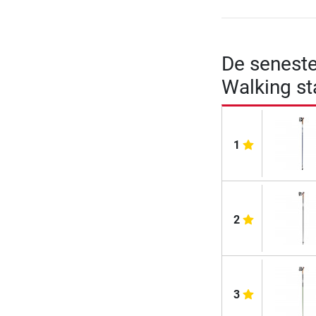
De seneste
Walking st
1
2
3