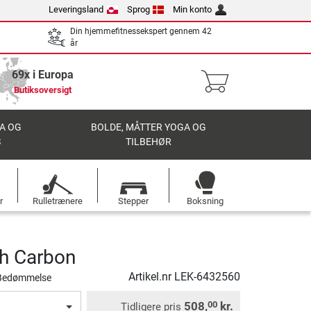
Leveringsland
Sprog
Min konto
Din hjemmefitnessekspert gennem 42
år
69x i Europa
Butiksoversigt
A OG
BOLDE, MÅTTER YOGA OG
S
TILBEHØR
r
Rulletrænere
Stepper
Boksning
sh Carbon
Artikel.nr
LEK-6432560
Bedømmelse
508,
kr.
00
Tidligere pris