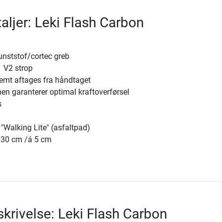
aljer: Leki Flash Carbon
nststof/cortec greb
1 V2 strop
emt aftages fra håndtaget
n garanterer optimal kraftoverførsel
s
"Walking Lite" (asfaltpad)
130 cm /á 5 cm
krivelse: Leki Flash Carbon