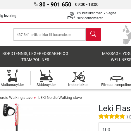
80 - 901 650
09:00 - 18:00
69 butikker med 75 egne
ig levering
servicemontører
søg
BORDTENNIS, LEGEREDSKABER OG
MASSAGE, YOG
TRAMPOLINER
WELLNES
Motionscykler
Siddecykler
Indoor bikes
Fitnesstrampoline
ordic Walking stave
LEKI Nordic Walking stave
Leki Fla
1 
100