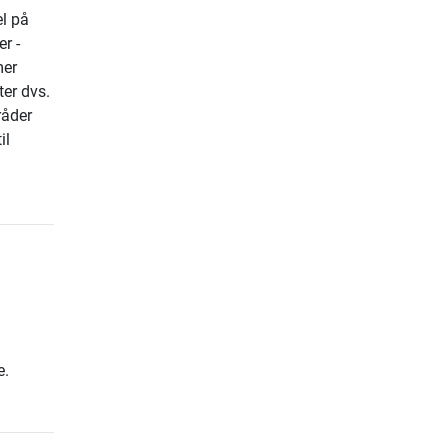
l på
r -
mer
ter dvs.
råder
il
e.