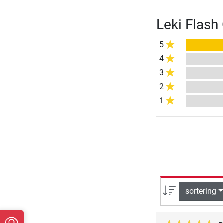
Leki Flas
5
4
3
2
1
sortering