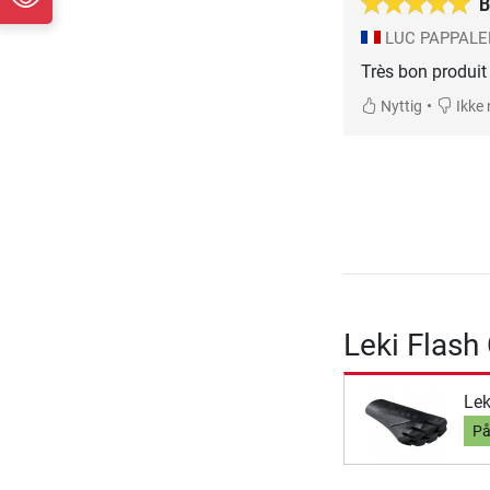
B
LUC PAPPAL
Très bon produit 
•
Nyttig
Ikke 
Leki Flash
Lek
På