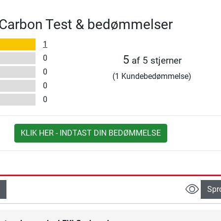
h Carbon Test & bedømmelser
1
0
5
af 5 stjerner
0
(1 Kundebedømmelse)
0
0
KLIK HER - INDTAST DIN BEDØMMELSE
Spr