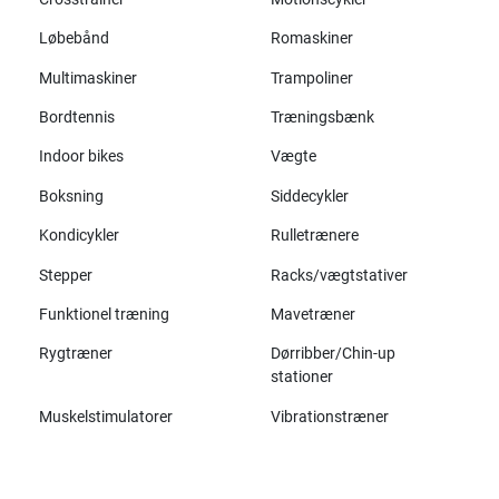
Løbebånd
Romaskiner
Multimaskiner
Trampoliner
Bordtennis
Træningsbænk
Indoor bikes
Vægte
Boksning
Siddecykler
Kondicykler
Rulletrænere
Stepper
Racks/vægtstativer
Funktionel træning
Mavetræner
Rygtræner
Dørribber/Chin-up
stationer
Muskelstimulatorer
Vibrationstræner
Alle mærker