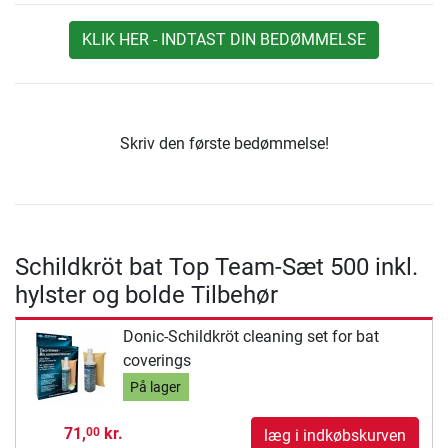
KLIK HER - INDTAST DIN BEDØMMELSE
Skriv den første bedømmelse!
Schildkröt bat Top Team-Sæt 500 inkl.
hylster og bolde Tilbehør
Donic-Schildkröt cleaning set for bat
coverings
På lager
71,
kr.
00
læg i indkøbskurven