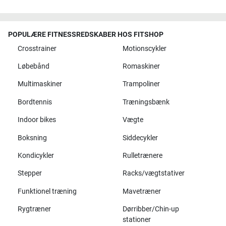
POPULÆRE FITNESSREDSKABER HOS FITSHOP
Crosstrainer
Motionscykler
Løbebånd
Romaskiner
Multimaskiner
Trampoliner
Bordtennis
Træningsbænk
Indoor bikes
Vægte
Boksning
Siddecykler
Kondicykler
Rulletrænere
Stepper
Racks/vægtstativer
Funktionel træning
Mavetræner
Rygtræner
Dørribber/Chin-up
stationer