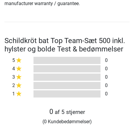
manufacturer warranty / guarantee.
Schildkröt bat Top Team-Sæt 500 inkl.
hylster og bolde Test & bedømmelser
5
0
4
0
3
0
2
0
1
0
0
af 5 stjerner
(0 Kundebedømmelser)