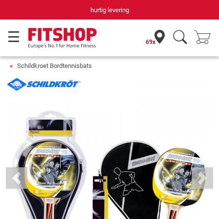
hurtig levering
69x
Schildkroet Bordtennisbats
Previous
Next