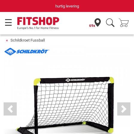
hurtig levering
69x
Schildkroet Fussball
Previous
Next