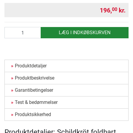
196,
kr.
00
antal
LÆG I INDKØBSKURVEN
Produktdetaljer
Produktbeskrivelse
Garantibetingelser
Test & bedømmelser
Produktsikkerhed
Produktdetaljer: Schildkröt foldbart