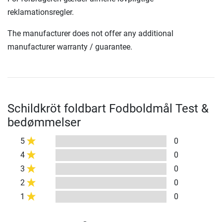
reklamationsregler.
The manufacturer does not offer any additional
manufacturer warranty / guarantee.
Schildkröt foldbart Fodboldmål Test &
bedømmelser
5
0
4
0
3
0
2
0
1
0