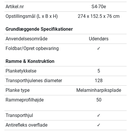
Artikel.nr
S4-70e
Opstillingsmål (L x B x H)
274 x 152.5 x 76 cm
Grundlæggende Specifikationer
Anvendelsesområde
Udendørs
Foldbar/Opret opbevaring
✓
Ramme & Konstruktion
Planketykkelse
5
Transporthjulenes diameter
128
Planke type
Melaminharpiksplade
Rammeprofilhøjde
50
Transporthjul
✓
Antirefleks overflade
✓