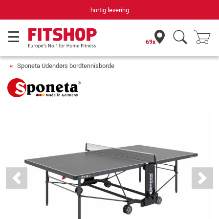
Din hjemmefitnessekspert gennem 42 år
69x
Sponeta Udendørs bordtennisborde
Previous
Next