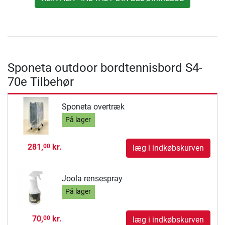
Sponeta outdoor bordtennisbord S4-
70e Tilbehør
Sponeta overtræk
På lager
281,
kr.
00
læg i indkøbskurven
Joola rensespray
På lager
70,
kr.
00
læg i indkøbskurven