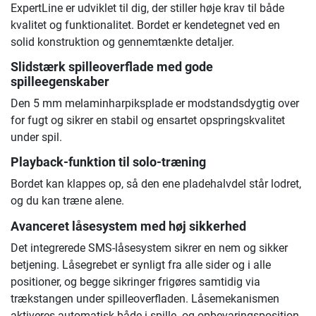
ExpertLine er udviklet til dig, der stiller høje krav til både
kvalitet og funktionalitet. Bordet er kendetegnet ved en
solid konstruktion og gennemtænkte detaljer.
Slidstærk spilleoverflade med gode
spilleegenskaber
Den 5 mm melaminharpiksplade er modstandsdygtig over
for fugt og sikrer en stabil og ensartet opspringskvalitet
under spil.
Playback-funktion til solo-træning
Bordet kan klappes op, så den ene pladehalvdel står lodret,
og du kan træne alene.
Avanceret låsesystem med høj sikkerhed
Det integrerede SMS-låsesystem sikrer en nem og sikker
betjening. Låsegrebet er synligt fra alle sider og i alle
positioner, og begge sikringer frigøres samtidig via
trækstangen under spilleoverfladen. Låsemekanismen
aktiveres automatisk både i spille- og opbevaringsposition