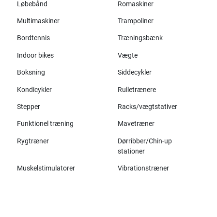
Løbebånd
Romaskiner
Multimaskiner
Trampoliner
Bordtennis
Træningsbænk
Indoor bikes
Vægte
Boksning
Siddecykler
Kondicykler
Rulletrænere
Stepper
Racks/vægtstativer
Funktionel træning
Mavetræner
Rygtræner
Dørribber/Chin-up
stationer
Muskelstimulatorer
Vibrationstræner
Alle mærker