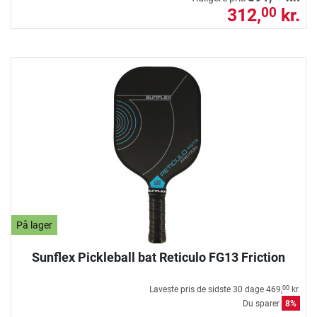
312,
kr.
00
På lager
Sunflex Pickleball bat Reticulo FG13 Friction
Laveste pris de sidste 30 dage
469,
kr.
00
Du sparer
8%