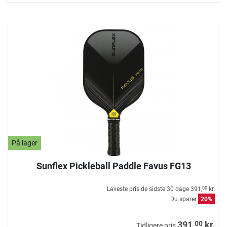
På lager
Sunflex Pickleball Paddle Favus FG13
Laveste pris de sidste 30 dage
391,
kr.
00
Du sparer
20%
00
391,
kr.
Tidligere pris