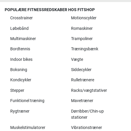
POPULÆRE FITNESSREDSKABER HOS FITSHOP
Crosstrainer
Motionscykler
Løbebånd
Romaskiner
Multimaskiner
Trampoliner
Bordtennis
Træningsbænk
Indoor bikes
Vægte
Boksning
Siddecykler
Kondicykler
Rulletrænere
Stepper
Racks/vægtstativer
Funktionel træning
Mavetræner
Rygtræner
Dørribber/Chin-up
stationer
Muskelstimulatorer
Vibrationstræner