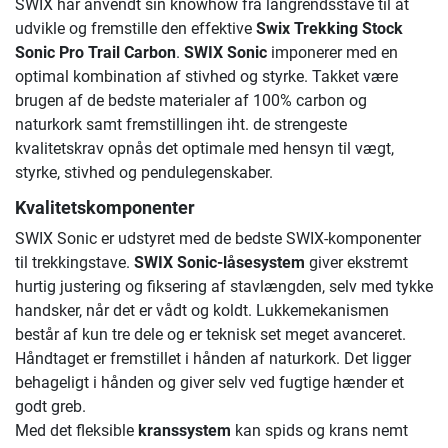
SWIX har anvendt sin knowhow fra langrendsstave til at
udvikle og fremstille den effektive
Swix Trekking Stock
Sonic Pro Trail Carbon
.
SWIX Sonic
imponerer med en
optimal kombination af stivhed og styrke. Takket være
brugen af de bedste materialer af 100% carbon og
naturkork samt fremstillingen iht. de strengeste
kvalitetskrav opnås det optimale med hensyn til vægt,
styrke, stivhed og pendulegenskaber.
Kvalitetskomponenter
SWIX Sonic er udstyret med de bedste SWIX-komponenter
til trekkingstave.
SWIX Sonic-låsesystem
giver ekstremt
hurtig justering og fiksering af stavlængden, selv med tykke
handsker, når det er vådt og koldt. Lukkemekanismen
består af kun tre dele og er teknisk set meget avanceret.
Håndtaget er fremstillet i hånden af naturkork. Det ligger
behageligt i hånden og giver selv ved fugtige hænder et
godt greb.
Med det fleksible
kranssystem
kan spids og krans nemt