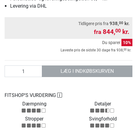
Levering via DHL
00
938,
kr.
Tidligere pris fra
844,
kr.
00
fra
Du sparer
10%
00
Laveste pris de sidste 30 dage fra
938,
kr.
antal
LÆG I INDKØBSKURVEN
FITSHOP'S VURDERING
Dæmpning
Detaljer
Stropper
Svingforhold