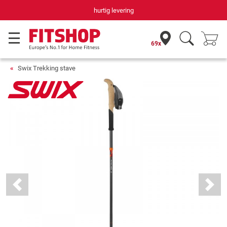
hurtig levering
69x
Swix Trekking stave
Previous
Next