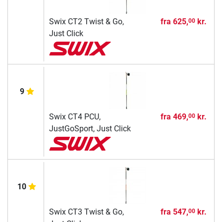
Swix CT2 Twist & Go,
fra
625,
kr.
00
Just Click
9
Swix CT4 PCU,
fra
469,
kr.
00
JustGoSport, Just Click
10
Swix CT3 Twist & Go,
fra
547,
kr.
00