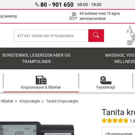
80 - 901 650
08:00 - 18:00
69 butikker med 75 egne
ig levering
servicemontører
søg
BORDTENNIS, LEGEREDSKABER OG
MASSAGE, YOG
TRAMPOLINER
WELLNES
Kropsanalyse & tilbehør
Fysioterapi
tilbehør
Kropsvægte
Tanita Kropsvægte
Tanita k
1 
champagner