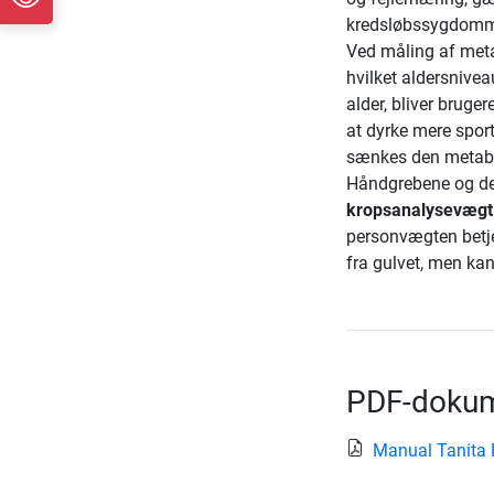
kredsløbssygdomme
Ved måling af meta
hvilket aldersnivea
alder, bliver brug
at dyrke mere spor
sænkes den metabo
Håndgrebene og det
kropsanalysevægt
personvægten betjen
fra gulvet, men kan
PDF-dokum
Manual Tanita