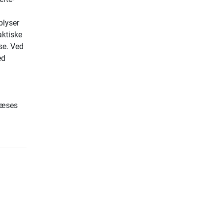
plyser
aktiske
se. Ved
ed
flæses