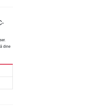
C-
ser.
på dine