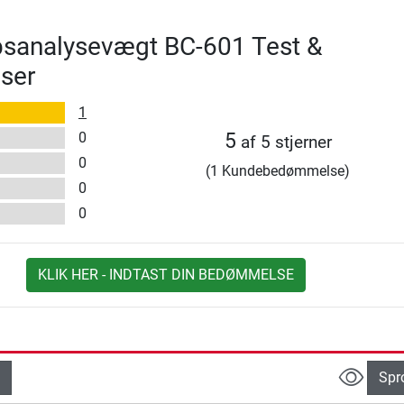
psanalysevægt BC-601 Test &
ser
1
0
5
af 5 stjerner
0
(1 Kundebedømmelse)
0
0
KLIK HER - INDTAST DIN BEDØMMELSE
Spr