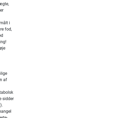
ægte,
er
målt i
re fod,
ed
ing!
øje
lige
n af
tabolsk
e sidder
).
mangel
erte-