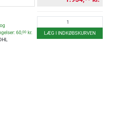
antal
 og
ngelser:
60,
kr.
00
LÆG I INDKØBSKURVEN
 DHL