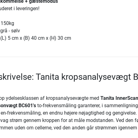
hukommelse + gæstemodus
uderet i leveringen!
 150kg
grå - sølv
 (L) 5 cm x (B) 40 cm x (H) 30 cm
krivelse: Tanita kropsanalysevægt 
top ydelsesklassen af kropsanalysevægte med
Tanita InnerSca
sonvægt BC601's
to-frekvensmåling garanterer, i sammenlignin
 en-frekvensmåling, en endnu højere nøjagtighed og gengivelse.
n svag strøm gennem kroppen for at måle modstanden. Ved den f
rømmen uden om cellerne, ved den anden går strømmen igennem