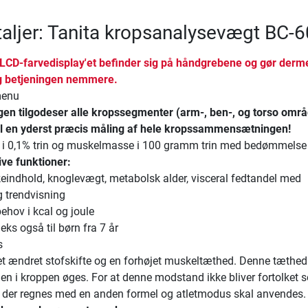
aljer: Tanita kropsanalysevægt BC-
 LCD-farvedisplay'et befinder sig på håndgrebene og gør derm
g betjeningen nemmere.
menu
n tilgodeser alle kropssegmenter (arm-, ben-, og torso områ
il en yderst præcis måling af hele kropssammensætningen!
 i 0,1% trin og muskelmasse i 100 gramm trin med bedømmelse
ve funktioner:
eindhold, knoglevægt, metabolsk alder, visceral fedtandel med
 trendvisning
behov i kcal og joule
eks også til børn fra 7 år
s
et ændret stofskifte og en forhøjet muskeltæthed. Denne tæthed
den i kroppen øges. For at denne modstand ikke bliver fortolket 
 der regnes med en anden formel og atletmodus skal anvendes.