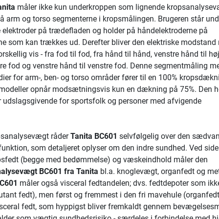
anita
måler ikke kun underkroppen som lignende kropsanalysev
å arm og torso segmenterne i kropsmålingen. Brugeren står und
e elektroder på trædefladen og holder på håndelektroderne på
ne som kan trækkes ud. Derefter bliver den elektriske modstand 
skellig vis - fra fod til fod, fra hånd til hånd, venstre hånd til høj
stre fod og venstre hånd til venstre fod. Denne segmentmåling m
ier for arm-, ben- og torso områder fører til en 100% kropsdækn
g modeller opnår modsætningsvis kun en dækning på 75%. Den h
r udslagsgivende for sportsfolk og personer med afvigende
sanalysevægt råder
Tanita BC601
selvfølgelig over den sædvan
funktion, som detaljeret oplyser om den indre sundhed. Ved side
sfedt (begge med bedømmelse) og væskeindhold måler den
alysevægt BC601 fra Tanita
bl.a. knoglevægt, organfedt og me
BC601
måler også visceral fedtandelen; dvs. fedtdepoter som ikk
tant fedt), men først og fremmest i den fri mavehule (organfedt
visceral fedt, som hyppigst bliver fremkaldt gennem bevægelses
ælder som vægtig sundhedsrisiko - særdeles i forbindelse med hj