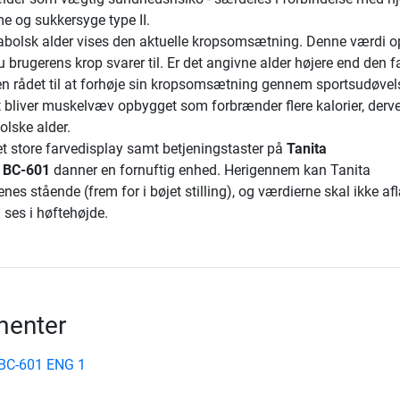
 og sukkersyge type II.
bolsk alder vises den aktuelle kropsomsætning. Denne værdi o
u brugerens krop svarer til. Er det angivne alder højere end den f
eren rådet til at forhøje sin kropsomsætning gennem sportsudøvel
t bliver muskelvæv opbygget som forbrænder flere kalorier, derv
lske alder.
 store farvedisplay samt betjeningstaster på
Tanita
 BC-601
danner en fornuftig enhed. Herigennem kan Tanita
es stående (frem for i bøjet stilling), og værdierne skal ikke a
 ses i høftehøjde.
enter
 BC-601 ENG 1