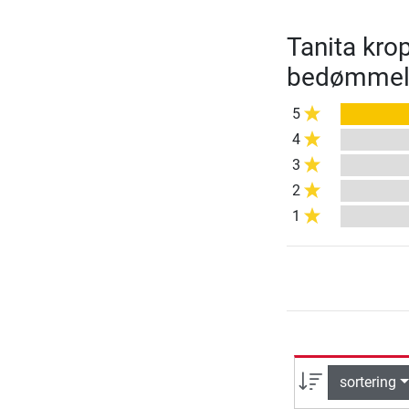
Tanita kro
bedømmel
5
4
3
2
1
sortering