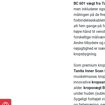
BC 601 vægt fra T
men inkluderer ogs
målingen på de fir
forbindelseskabler
alt fem gange på for
højre hånd til ven
forskellige målværd
Andre tilbydere o
nøjagtighed er isæ
kropsbygning.
Som premium krop
Tanita Inner Scan
muskelmasse, krop
innovative
kropsan
alder.
kropsvægt 
under huden (subku
Sygeligt forhøjet 
og fejlernæring, g