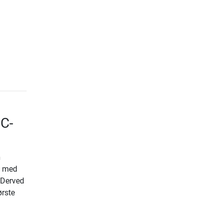
BC-
n
g med
 Derved
ørste