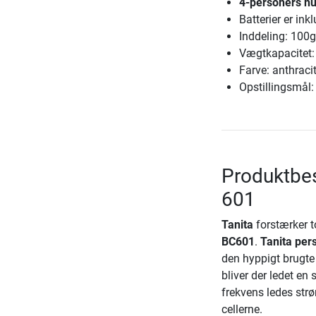
4-personers 
Batterier er inkl
Inddeling: 100g
Vægtkapacitet:
Farve: anthracit
Opstillingsmål:
Produktbes
601
Tanita
forstærker 
BC601
.
Tanita per
den hyppigt brugte
bliver der ledet e
frekvens ledes st
cellerne.