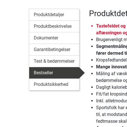
Produktdet
Produktdetaljer
Tastefeldet og
Produktbeskrivelse
aflæsningen o
Dokumenter
Brugervenligt 
Segmentmålinge
Garantibetingelser
fører dermed t
Kropsfedtandel
Test & bedømmelser
Mange innovati
Bestseller
Måling af væsk
bedømmelse og
Produktsikkerhed
Dagligt kalorie
Fit/fat kropsind
Inkl. atletmodu
Sportsfolk har 
til, at modstan
fedtmasse skal