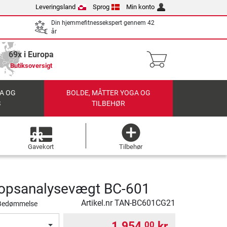
Leveringsland
Sprog
Min konto
Din hjemmefitnessekspert gennem 42
år
69x i Europa
Butiksoversigt
A OG
BOLDE, MÅTTER YOGA OG
S
TILBEHØR
Gavekort
Tilbehør
ropsanalysevægt BC-601
Artikel.nr
TAN-BC601CG21
Bedømmelse
1.954,
kr.
00