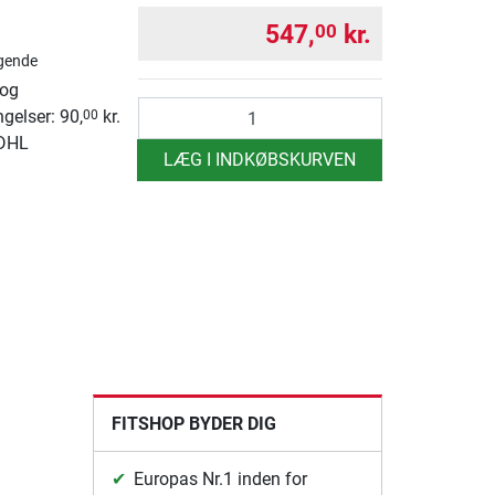
547,
kr.
00
gende
 og
antal
ngelser: 90,
kr.
00
 DHL
LÆG I INDKØBSKURVEN
FITSHOP BYDER DIG
Europas Nr.1 inden for