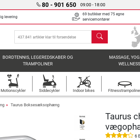
80 - 901 650
09:00 - 18:00
69 butikker med 75 egne
ig levering
servicemontører
søg
BORDTENNIS, LEGEREDSKABER OG
MASSAGE, YOG
TRAMPOLINER
WELLNES
Motionscykler
Siddecykler
Indoor bikes
Fitnesstrampoline
ng
Taurus Boksesæksophæng
Taurus c
vægophæ
6 