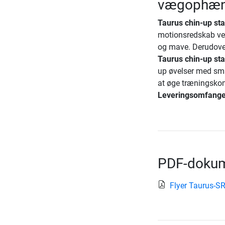
vægophæng
Taurus chin-up s
motionsredskab vel
og mave. Derudove
Taurus chin-up s
up øvelser med smal
at øge træningsko
Leveringsomfanget
PDF-dokum
Flyer Taurus-