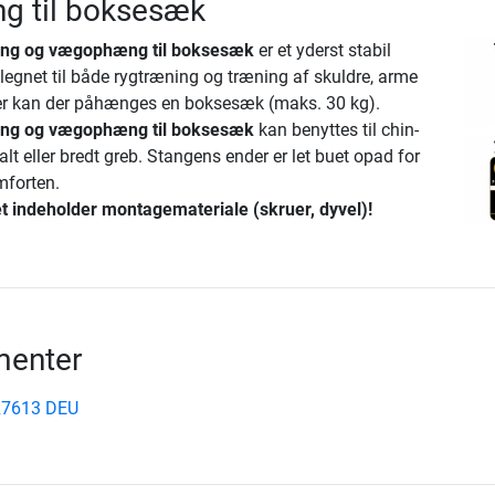
 til boksesæk
tang og vægophæng til boksesæk
er et yderst stabil
egnet til både rygtræning og træning af skuldre, arme
r kan der påhænges en boksesæk (maks. 30 kg).
tang og vægophæng til boksesæk
kan benyttes til chin-
t eller bredt greb. Stangens ender er let buet opad for
mforten.
 indeholder montagemateriale (skruer, dyvel)!
enter
SR7613 DEU