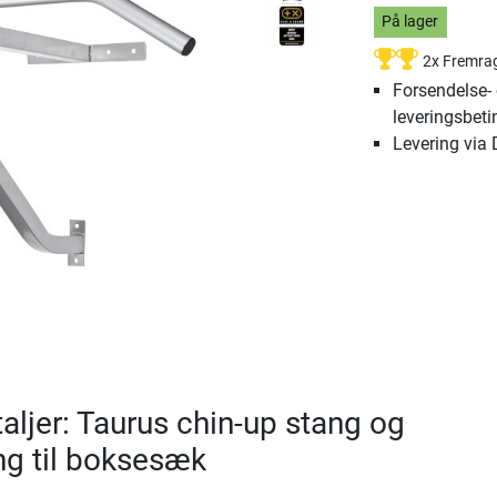
På lager
2x Fremra
Forsendelse-
leveringsbeti
Levering via
aljer: Taurus chin-up stang og
 til boksesæk