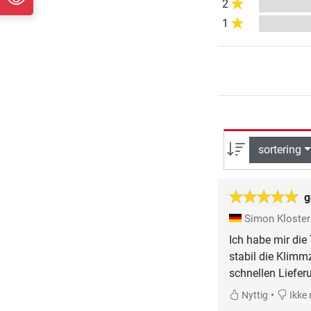
2
1
sortering
g
Simon Kloste
Ich habe mir die
stabil die Klim
schnellen Liefer
•
Nyttig
Ikke 