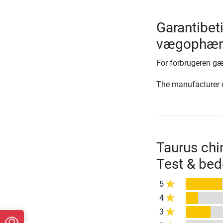
Garantibet
vægophæng
For forbrugeren gæ
The manufacturer d
Taurus ch
Test & be
5
4
3