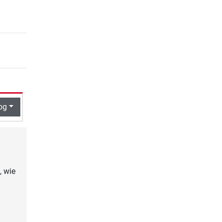
og
, wie