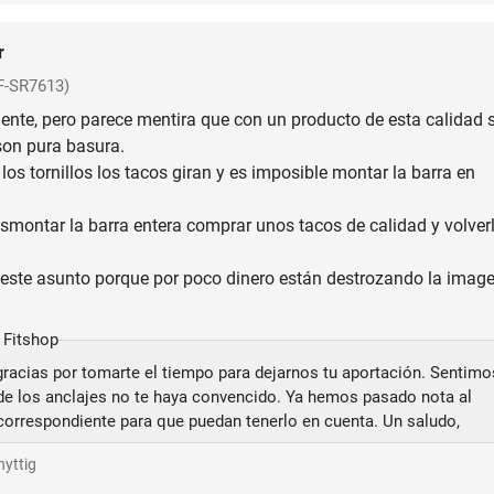
r
F-SR7613)
lente, pero parece mentira que con un producto de esta calidad 
son pura basura.
los tornillos los tacos giran y es imposible montar la barra en
smontar la barra entera comprar unos tacos de calidad y volver
 este asunto porque por poco dinero están destrozando la imag
 Fitshop
racias por tomarte el tiempo para dejarnos tu aportación. Sentimo
 de los anclajes no te haya convencido. Ya hemos pasado nota al
orrespondiente para que puedan tenerlo en cuenta. Un saludo,
nyttig