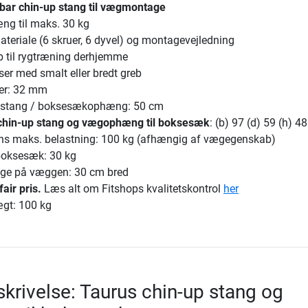
bar chin-up stang til vægmontage
g til maks. 30 kg
teriale (6 skruer, 6 dyvel) og montagevejledning
 til rygtræning derhjemme
lser med smalt eller bredt greb
er: 32 mm
l stang / boksesækophæng: 50 cm
chin-up stang og vægophæng til boksesæk
: (b) 97 (d) 59 (h) 48
ns maks. belastning: 100 kg (afhængig af vægegenskab)
boksesæk: 30 kg
age på væggen: 30 cm bred
fair pris.
Læs alt om Fitshops kvalitetskontrol
her
gt: 100 kg
krivelse: Taurus chin-up stang og