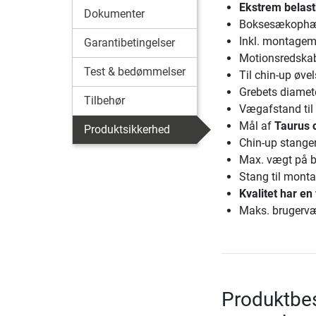
Ekstrem belast
Dokumenter
Boksesækophæn
Inkl. montagema
Garantibetingelser
Motionsredskab
Test & bedømmelser
Til chin-up øve
Grebets diamet
Tilbehør
Vægafstand ti
Mål af
Taurus 
Produktsikkerhed
Chin-up stange
Max. vægt på 
Stang til mont
Kvalitet har en 
Maks. brugervæ
Produktbes