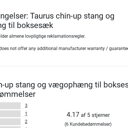
ingelser: Taurus chin-up stang og
 til boksesæk
lder almene lovpligtige reklamationsregler.
oes not offer any additional manufacturer warranty / guarante
in-up stang og vægophæng til boks
dømmelser
3
1
4.17
af 5 stjerner
2
(6 Kundebedømmelser)