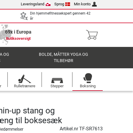
Leveringsland
Sprog
Min konto
Din hjemmefitnessekspert gennem 42
år
69x i Europa
Butiksoversigt
A OG
BOLDE, MÅTTER YOGA OG
S
TILBEHØR
r
Rulletrænere
Stepper
Boksning
hin-up stang og
ng til boksesæk
Artikel.nr
TF-SR7613
Bedømmelser