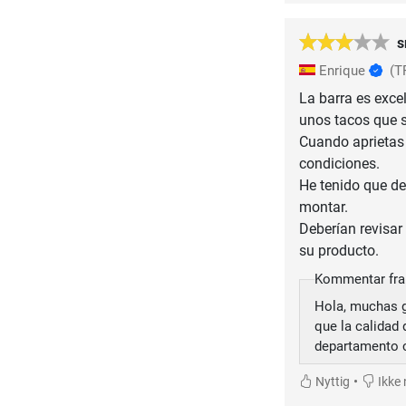
s
Enrique
(T
La barra es exce
unos tacos que 
Cuando aprietas 
condiciones.
He tenido que de
montar.
Deberían revisar
Kommentar fra
Hola, muchas g
que la calidad
departamento c
•
Nyttig
Ikke 