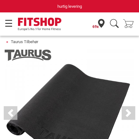
hurtig levering
69x
Taurus Tilbehør
Previous
Next