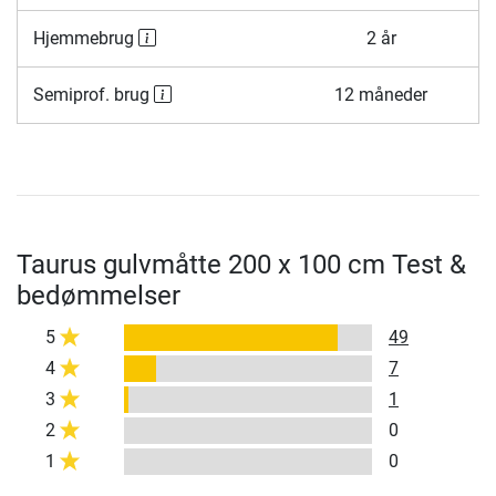
Hjemmebrug
2 år
Semiprof. brug
12 måneder
Taurus gulvmåtte 200 x 100 cm Test &
bedømmelser
5
49
4
7
3
1
2
0
1
0