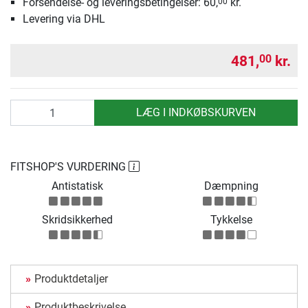
Forsendelse- og leveringsbetingelser: 60,
kr.
00
Levering via DHL
481,
kr.
00
antal
LÆG I INDKØBSKURVEN
FITSHOP'S VURDERING
Antistatisk
Dæmpning
Skridsikkerhed
Tykkelse
Produktdetaljer
Produktbeskrivelse