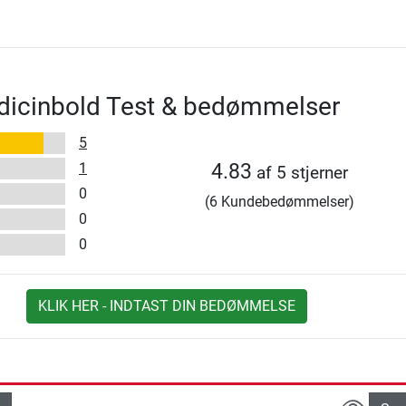
dicinbold Test & bedømmelser
5
1
4.83
af 5 stjerner
0
(6 Kundebedømmelser)
0
0
KLIK HER - INDTAST DIN BEDØMMELSE