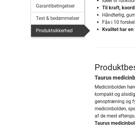
Ideel til funkt
Garantibetingelser
Til kraft, koor
Håndterlig, gu
Test & bedømmelser
Fås i 10 forske
Kvalitet har en 
Produktsikkerhed
Produktbes
Taurus medicinb
Medicinbolden hører
kompakt og alsidigt
genoptræning og fy
medicinbolden, spec
af de mest efterspu
Taurus medicinbol