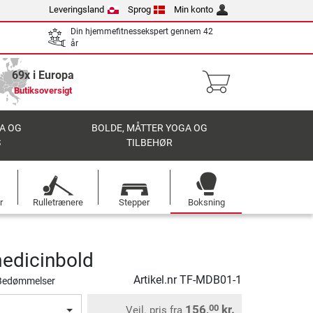
Leveringsland
Sprog
Min konto
Din hjemmefitnessekspert gennem 42
år
69x i Europa
Butiksoversigt
A OG
BOLDE, MÅTTER YOGA OG
S
TILBEHØR
r
Rulletrænere
Stepper
Boksning
edicinbold
Artikel.nr
TF-MDB01-1
Bedømmelser
156,
kr.
00
Vejl. pris
fra