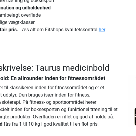
ionel træning og boksesport
dination og udholdenhed
mmibelagt overflade
llige vægtklasser
fair pris.
Læs alt om Fitshops kvalitetskontrol
her
krivelse: Taurus medicinbold
old
: En allrounder inden for fitnessområdet
 til klassikeren inden for fitnessområdet og er et
 udstyr. Den bruges især inden for fitness,
sioterapi. På fitness- og sportsområdet hører
ielt inden for boksesporten og funktionel træning til et
rgte produkter. Overfladen er riflet og god at holde på.
d
fås fra 1 til 10 kg i god kvalitet til en flot pris.