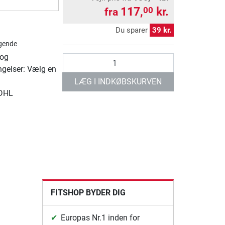
117,
kr.
00
fra
Du sparer
39 kr.
gende
 og
antal
ngelser: Vælg en
LÆG I INDKØBSKURVEN
 DHL
FITSHOP BYDER DIG
Europas Nr.1 inden for