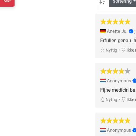
sortering
Anette Ju.
•
Nyttig
Ikke 
Anonymous
Fijne medicin ball
•
Nyttig
Ikke 
Anonymous