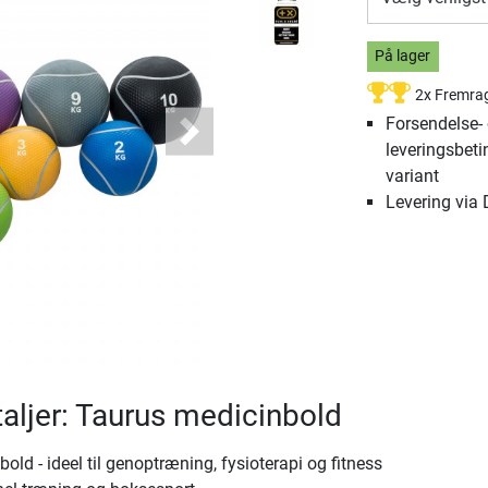
På lager
2x Fremra
Forsendelse-
Next
leveringsbeti
variant
Levering via
aljer: Taurus medicinbold
old - ideel til genoptræning, fysioterapi og fitness