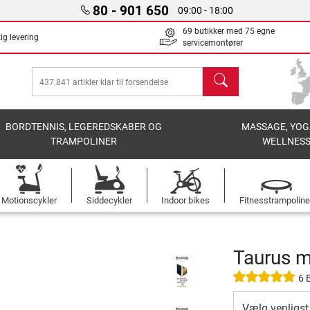
80 - 901 650
09:00 - 18:00
69 butikker med 75 egne
ig levering
servicemontører
søg
BORDTENNIS, LEGEREDSKABER OG
MASSAGE, YOG
TRAMPOLINER
WELLNES
Motionscykler
Siddecykler
Indoor bikes
Fitnesstrampoline
Taurus m
6 
Vælg venligst