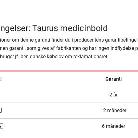
ingelser: Taurus medicinbold
ioner om denne garanti finder du i producentens garantibetingel
 en garanti, som gives af fabrikanten og har ingen indflydelse 
rbruger jf. den danske købelov om reklamationsret.
i
Garanti
2 år
12 måneder
6 måneder