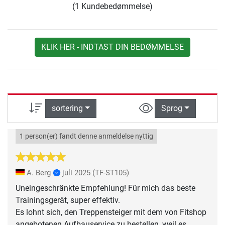
(1 Kundebedømmelse)
KLIK HER - INDTAST DIN BEDØMMELSE
sortering
Sprog
1 person(er) fandt denne anmeldelse nyttig
A. Berg
juli 2025
(TF-ST105)
Uneingeschränkte Empfehlung! Für mich das beste
Trainingsgerät, super effektiv.
Es lohnt sich, den Treppensteiger mit dem von Fitshop
angebotenen Aufbauservice zu bestellen, weil es