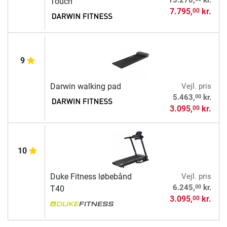
13.278,
kr.
Touch
7.795,
kr.
00
9
Darwin walking pad
Vejl. pris
00
5.463,
kr.
3.095,
kr.
00
10
Duke Fitness løbebånd
Vejl. pris
00
6.245,
kr.
T40
3.095,
kr.
00