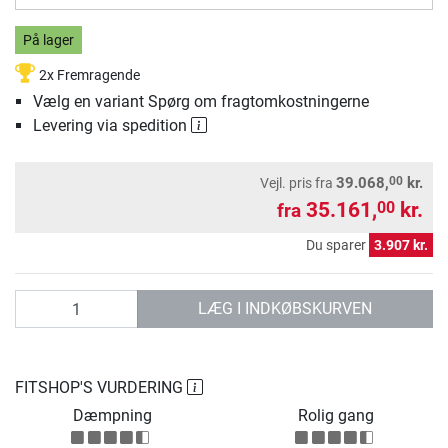
På lager
2x Fremragende
Vælg en variant Spørg om fragtomkostningerne
Levering via spedition
00
39.068,
kr.
Vejl. pris
fra
35.161,
kr.
00
fra
Du sparer
3.907 kr.
antal
LÆG I INDKØBSKURVEN
FITSHOP'S VURDERING
Dæmpning
Rolig gang