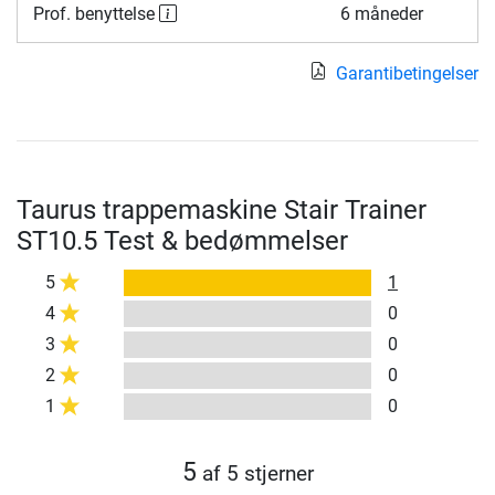
Prof. benyttelse
6 måneder
Garantibetingelser
Taurus trappemaskine Stair Trainer
ST10.5 Test & bedømmelser
5
1
4
0
3
0
2
0
1
0
5
af 5 stjerner