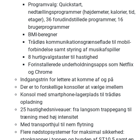
Programvalg: Quickstart,
nedtællingsprogrammer (højdemeter, kalorier, tid,
etager), 36 forudindstillede programmer, 16
brugerprogrammer
BMI-beregner
Trådløs kommunikationsgrænseflade til mobil-
forbindelse samt styring af musikafspiller
8 hurtigvalgstaster til hastighed
Forinstallerede underholdningsapps som Netflix
og Chrome
Indgangstrin for lettere at komme af og på
Der er to forskellige konsoller at vælge imellem
Konsol med smartphone-lagerplads til trådløs
opladning
25 hastighedsniveauer: fra langsom trappegang til
træning med høj intensitet
Med transporthjul til nem flytning
Flere nødstopsystemer for maksimal sikkerhed:
stopknapper i toppen og bunden af ​​ST10.5 samt en