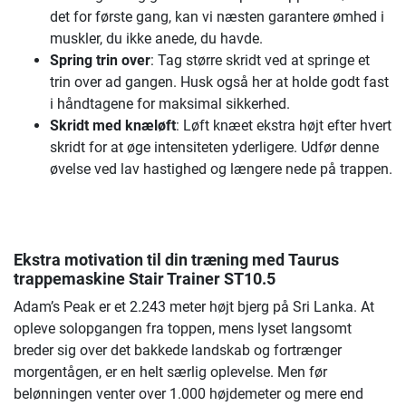
det for første gang, kan vi næsten garantere ømhed i
muskler, du ikke anede, du havde.
Spring trin over
: Tag større skridt ved at springe et
trin over ad gangen. Husk også her at holde godt fast
i håndtagene for maksimal sikkerhed.
Skridt med knæløft
: Løft knæet ekstra højt efter hvert
skridt for at øge intensiteten yderligere. Udfør denne
øvelse ved lav hastighed og længere nede på trappen.
Ekstra motivation til din træning med
Taurus
trappemaskine Stair Trainer ST10.5
Adam’s Peak er et 2.243 meter højt bjerg på Sri Lanka. At
opleve solopgangen fra toppen, mens lyset langsomt
breder sig over det bakkede landskab og fortrænger
morgentågen, er en helt særlig oplevelse. Men før
belønningen venter over 1.000 højdemeter og mere end