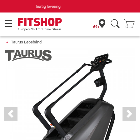
Din hjemmefitnessekspert gennem 42 år
69x
Taurus Løbebånd
Previous
Next