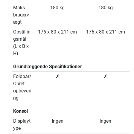
Maks.
180 kg
180 kg
brugerv
ægt
Opstillin
176 x 80 x 211 cm
176 x 80 x 211 cm
gsmål
(L x B x
H)
Grundlæggende Specifikationer
Foldbar/
✗
✗
Opret
opbevari
ng
Konsol
Displayt
Ingen
Ingen
ype