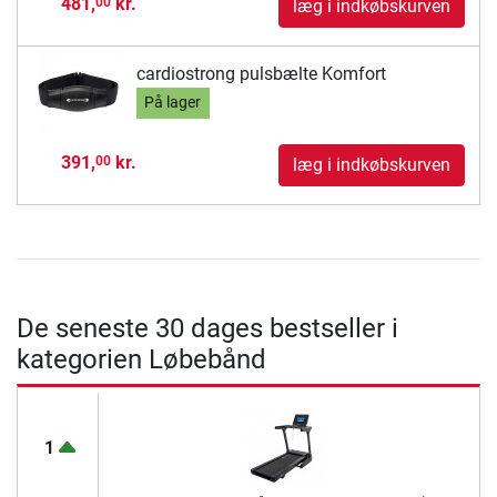
481,
kr.
00
læg i indkøbskurven
cardiostrong pulsbælte Komfort
På lager
391,
kr.
00
læg i indkøbskurven
De seneste 30 dages bestseller i
kategorien Løbebånd
1