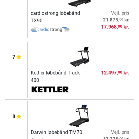
cardiostrong løbebånd
Vejl. pris
00
21.875,
kr.
TX90
17.968,
kr.
00
7
Kettler løbebånd Track
12.497,
kr.
00
400
8
Darwin løbebånd TM70
Vejl. pris
00