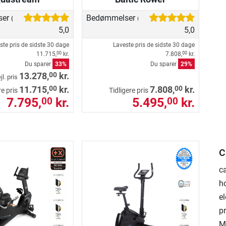
ser
Bedømmelser
(40)
(16)
5,0
5,0
ste pris de sidste 30 dage
Laveste pris de sidste 30 dage
11.715,
kr.
7.808,
kr.
00
00
Du sparer
33%
Du sparer
29%
00
13.278,
kr.
jl. pris
00
00
11.715,
kr.
7.808,
kr.
re pris
Tidligere pris
7.795,
kr.
5.495,
kr.
00
00
c
c
h
e
p
M