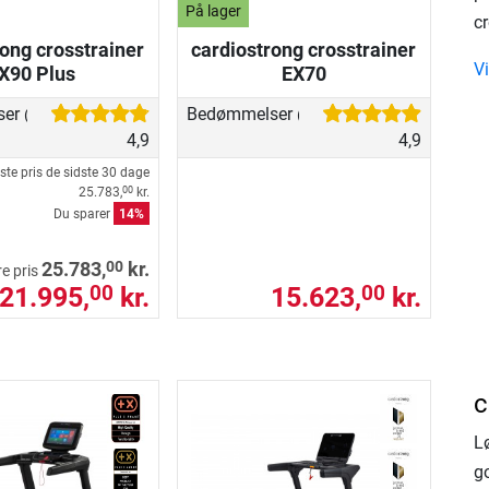
På lager
cr
ong crosstrainer
cardiostrong crosstrainer
Vi
X90 Plus
EX70
ser
Bedømmelser
(83)
(56)
4,9
4,9
ste pris de sidste 30 dage
25.783,
kr.
00
Du sparer
14%
00
25.783,
kr.
re pris
21.995,
kr.
15.623,
kr.
00
00
c
L
g