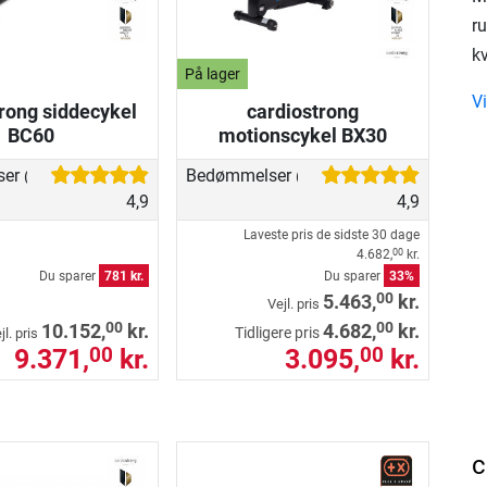
r
kv
På lager
V
rong siddecykel
cardiostrong
BC60
motionscykel BX30
ser
Bedømmelser
(45)
(101)
4,9
4,9
Laveste pris de sidste 30 dage
4.682,
kr.
00
Du sparer
781 kr.
Du sparer
33%
00
5.463,
kr.
Vejl. pris
00
00
10.152,
kr.
4.682,
kr.
Tidligere pris
jl. pris
9.371,
kr.
3.095,
kr.
00
00
c