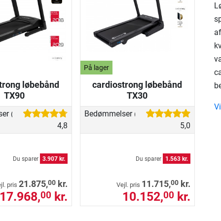
L
s
a
kv
va
På lager
c
trong løbebånd
cardiostrong løbebånd
be
TX90
TX30
V
ser
Bedømmelser
(70)
(17)
4,8
5,0
Du sparer
3.907 kr.
Du sparer
1.563 kr.
00
00
21.875,
kr.
11.715,
kr.
jl. pris
Vejl. pris
17.968,
kr.
10.152,
kr.
00
00