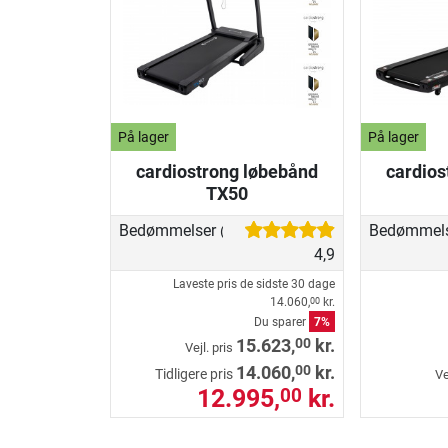
På lager
På lager
cardiostrong løbebånd
cardios
TX50
Bedømmelser
Bedømmel
(84)
4,9
Laveste pris de sidste 30 dage
14.060,
kr.
00
Du sparer
7%
00
15.623,
kr.
Vejl. pris
00
14.060,
kr.
Tidligere pris
Ve
12.995,
kr.
00