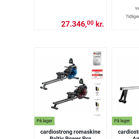
Ve
Tidlige
27.346,
kr.
00
På lager
På lager
cardiostrong romaskine
cardios
Baltic Rower Pro
Aq