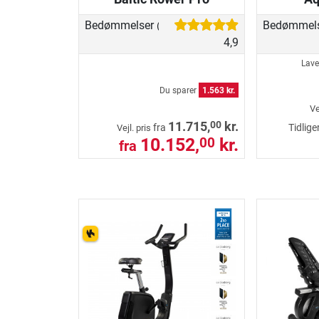
Bedømmelser
Bedømmel
(153)
4,9
Lave
Du sparer
1.563 kr.
Ve
00
11.715,
kr.
fra
Tidlige
Vejl. pris
10.152,
kr.
00
fra