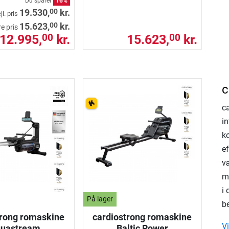
Du sparer
16%
00
19.530,
kr.
jl. pris
00
15.623,
kr.
re pris
12.995,
kr.
15.623,
kr.
00
00
c
c
in
k
e
v
m
i
På lager
b
trong romaskine
cardiostrong romaskine
V
uastream
Baltic Rower