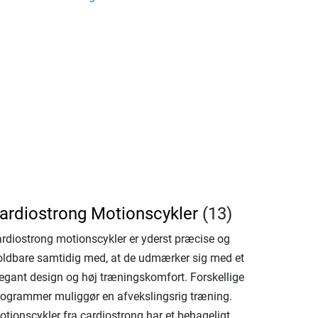
ardiostrong Motionscykler
(13)
ardiostrong motionscykler er yderst præcise og
oldbare samtidig med, at de udmærker sig med et
legant design og høj træningskomfort. Forskellige
rogrammer muliggør en afvekslingsrig træning.
otionscykler fra cardiostrong har et behageligt