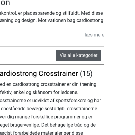
ion
kontrol, er pladssparende og stilfuldt. Med disse
, træning og design. Motivationen bag cardiostrong
læs mere
Vis alle kategorier
ardiostrong Crosstrainer
(15)
ed en cardiostrong crosstrainer er din træning
ffektiv, enkel og skånsom for leddene.
osstrainerne er udviklet af sportsforskere og har
t enestående bevægelsesforløb. crosstrainerne
iver dig mange forskellige programmer og er
eget brugervenlige. Det behagelige tråd og de
ræcist forarbejdede materialer gør disse