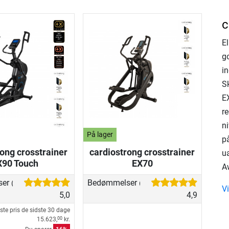
c
E
g
in
S
E
re
ni
På lager
p
ong crosstrainer
cardiostrong crosstrainer
u
X90 Touch
EX70
A
ser
Bedømmelser
(32)
(56)
Vi
5,0
4,9
ste pris de sidste 30 dage
15.623,
kr.
00