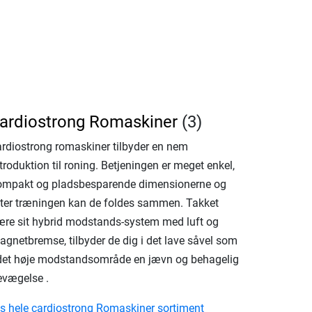
ardiostrong Romaskiner
(3)
ardiostrong romaskiner tilbyder en nem
troduktion til roning. Betjeningen er meget enkel,
ompakt og pladsbesparende dimensionerne og
fter træningen kan de foldes sammen. Takket
ære sit hybrid modstands-system med luft og
agnetbremse, tilbyder de dig i det lave såvel som
 det høje modstandsområde en jævn og behagelig
evægelse .
is hele cardiostrong Romaskiner sortiment