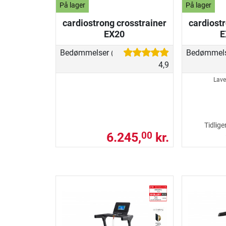
På lager
På lager
cardiostrong crosstrainer
cardiostr
EX20
E
Bedømmelser
Bedømmel
(62)
4,9
Lave
Tidlige
6.245,
kr.
00