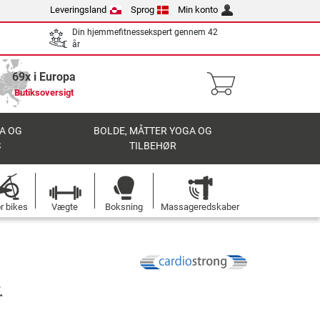
Leveringsland
Sprog
Min konto
Din hjemmefitnessekspert gennem 42
år
69x i Europa
Butiksoversigt
A OG
BOLDE, MÅTTER YOGA OG
S
TILBEHØR
r bikes
Vægte
Boksning
Massageredskaber
.