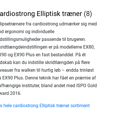
ardiostrong Elliptisk træner
(8)
llipsetrænere fra cardiostrong udmærker sig med
od ergonomi og individuelle
dstillingsmuligheder passende til brugeren.
kridtlængdeindstillingen er på modellerne EX80,
X90 og EX90 Plus en fast bestanddel. På ét
dskab kan du indstille skridtlængden på flere
veauer fra walken til hurtig løb – endda trinløst
å EX90 Plus. Denne teknik har fået en præmie af
afhængige instituter, bland andet med ISPO Gold
ward 2016.
s hele cardiostrong Elliptisk træner sortiment