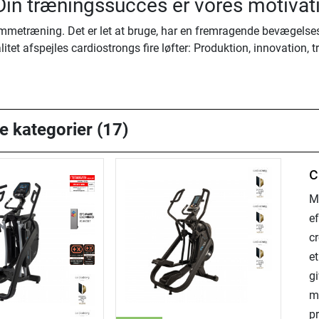
 Din træningssucces er vores motivat
jemmetræning. Det er let at bruge, har en fremragende bevægelses
itet afspejles cardiostrongs fire løfter: Produktion, innovation
le kategorier (17)
c
M
e
cr
e
g
m
p