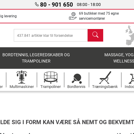
80 - 901 650
08:00 - 18:00
69 butikker med 75 egne
ig levering
servicemontører
søg
BORDTENNIS, LEGEREDSKABER OG
MASSAGE, YOG
TRAMPOLINER
WELLNES
er
Multimaskiner
Trampoliner
Bordtennis
Træningsbænk
Indoo
OLDE SIG I FORM KAN VÆRE SÅ NEMT OG BEKVEMT