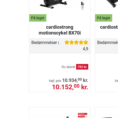
På lager
På lager
cardiostrong
cardiost
motionscykel BX70i
Bedømmelser
Bedømmel
(223)
4,9
Du sparer
782 kr.
00
10.934,
kr.
Vejl. pris
Ve
10.152,
kr.
00