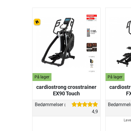
På lager
På lager
cardiostrong crosstrainer
cardiostr
EX90 Touch
F
Bedømmelser
Bedømmel
(116)
4,9
Lave