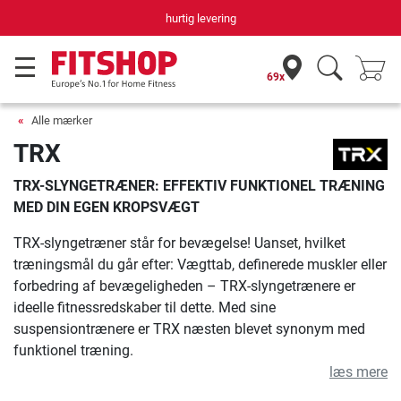
hurtig levering
69x
Alle mærker
TRX
TRX-SLYNGETRÆNER: EFFEKTIV FUNKTIONEL TRÆNING
MED DIN EGEN KROPSVÆGT
TRX-slyngetræner står for bevægelse! Uanset, hvilket
træningsmål du går efter: Vægttab, definerede muskler eller
forbedring af bevægeligheden – TRX-slyngetrænere er
ideelle fitnessredskaber til dette. Med sine
suspensiontrænere er TRX næsten blevet synonym med
funktionel træning.
læs mere