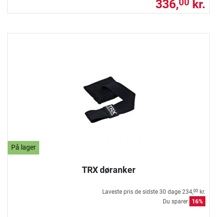
336,
kr.
00
På lager
TRX døranker
Laveste pris de sidste 30 dage
234,
kr.
00
Du sparer
16%