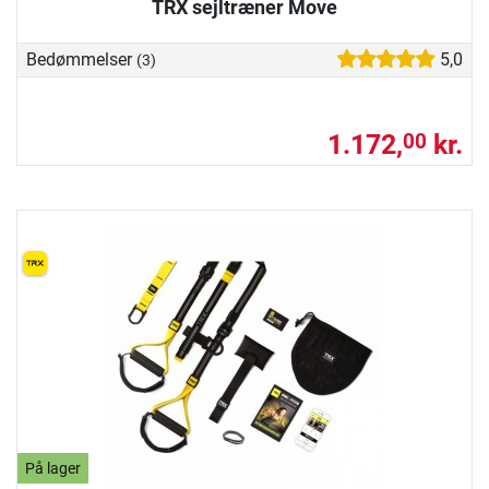
TRX sejltræner Move
Bedømmelser
5,0
(3)
1.172,
kr.
00
På lager