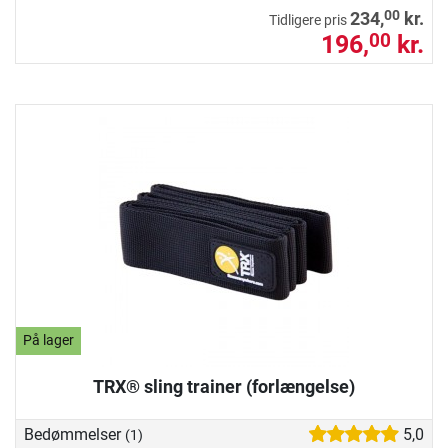
00
234,
kr.
Tidligere pris
196,
kr.
00
På lager
TRX® sling trainer (forlængelse)
Bedømmelser
5,0
(1)