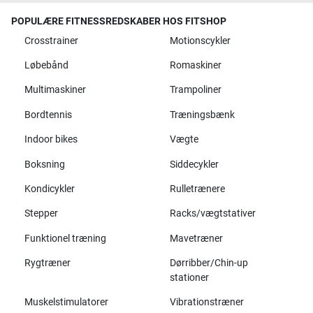
POPULÆRE FITNESSREDSKABER HOS FITSHOP
Crosstrainer
Motionscykler
Løbebånd
Romaskiner
Multimaskiner
Trampoliner
Bordtennis
Træningsbænk
Indoor bikes
Vægte
Boksning
Siddecykler
Kondicykler
Rulletrænere
Stepper
Racks/vægtstativer
Funktionel træning
Mavetræner
Rygtræner
Dørribber/Chin-up
stationer
Muskelstimulatorer
Vibrationstræner