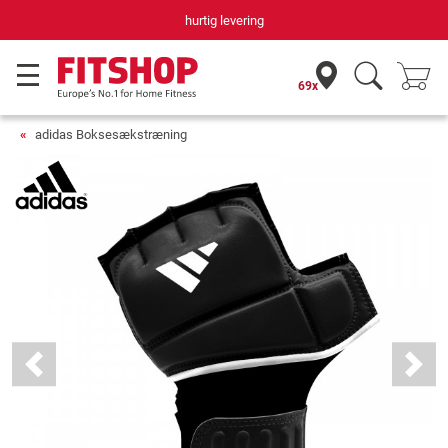
hurtig levering
69x
adidas Boksesækstræning
Previous
Next