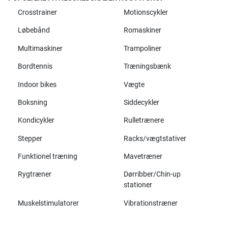
Crosstrainer
Motionscykler
Løbebånd
Romaskiner
Multimaskiner
Trampoliner
Bordtennis
Træningsbænk
Indoor bikes
Vægte
Boksning
Siddecykler
Kondicykler
Rulletrænere
Stepper
Racks/vægtstativer
Funktionel træning
Mavetræner
Rygtræner
Dørribber/Chin-up
stationer
Muskelstimulatorer
Vibrationstræner