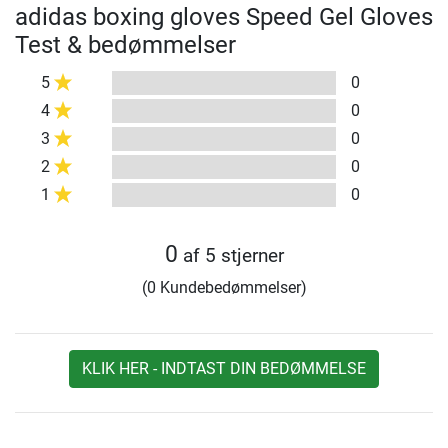
adidas boxing gloves Speed Gel Gloves
Test & bedømmelser
5
0
4
0
3
0
2
0
1
0
0
af 5 stjerner
(0 Kundebedømmelser)
KLIK HER - INDTAST DIN BEDØMMELSE