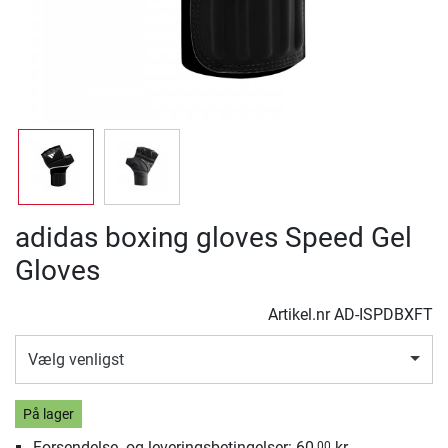
adidas boxing gloves Speed Gel
Gloves
Artikel.nr
AD-ISPDBXFT
Vælg venligst
På lager
Forsendelse- og leveringsbetingelser: 60,
kr.
00