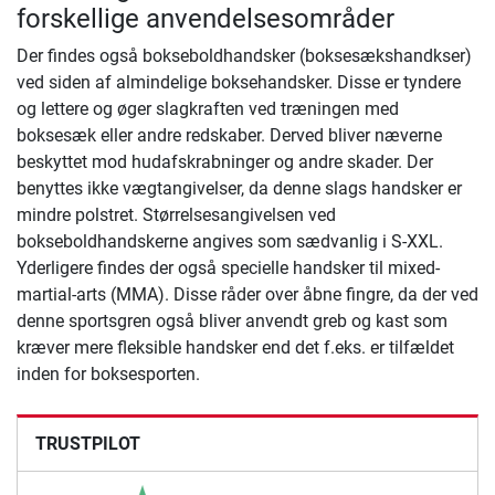
forskellige anvendelsesområder
Der findes også bokseboldhandsker (boksesækshandkser)
ved siden af almindelige boksehandsker. Disse er tyndere
og lettere og øger slagkraften ved træningen med
boksesæk eller andre redskaber. Derved bliver næverne
beskyttet mod hudafskrabninger og andre skader. Der
benyttes ikke vægtangivelser, da denne slags handsker er
mindre polstret. Størrelsesangivelsen ved
bokseboldhandskerne angives som sædvanlig i S-XXL.
Yderligere findes der også specielle handsker til mixed-
martial-arts (MMA). Disse råder over åbne fingre, da der ved
denne sportsgren også bliver anvendt greb og kast som
kræver mere fleksible handsker end det f.eks. er tilfældet
inden for boksesporten.
TRUSTPILOT