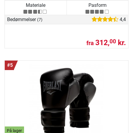
Materiale
Pasform
Bedømmelser
4,4
(7)
312,
kr.
00
fra
#5
På lager