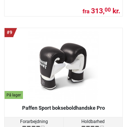
313,
kr.
00
fra
#9
På lager
Paffen Sport bokseboldhandske Pro
Forarbejdning
Holdbarhed