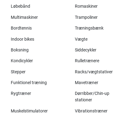
Løbebånd
Romaskiner
Multimaskiner
Trampoliner
Bordtennis
Træningsbænk
Indoor bikes
Vægte
Boksning
Siddecykler
Kondicykler
Rulletrænere
Stepper
Racks/vægtstativer
Funktionel træning
Mavetræner
Rygtræner
Dørribber/Chin-up
stationer
Muskelstimulatorer
Vibrationstræner
Alle mærker