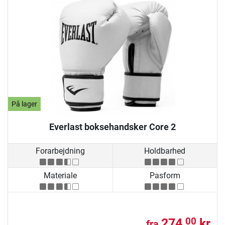
På lager
Everlast boksehandsker Core 2
Forarbejdning
Holdbarhed
Materiale
Pasform
274,
kr.
00
fra