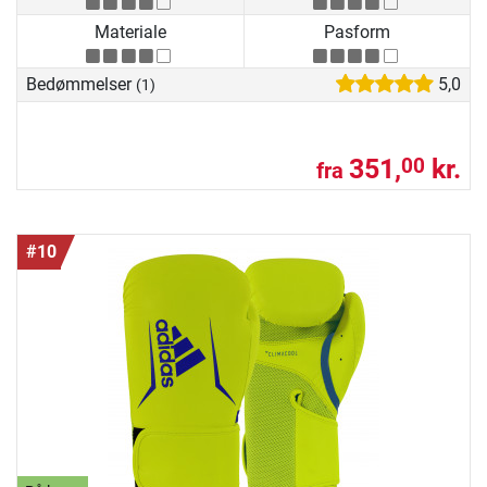
Materiale
Pasform
Bedømmelser
5,0
(1)
351,
kr.
00
fra
#10