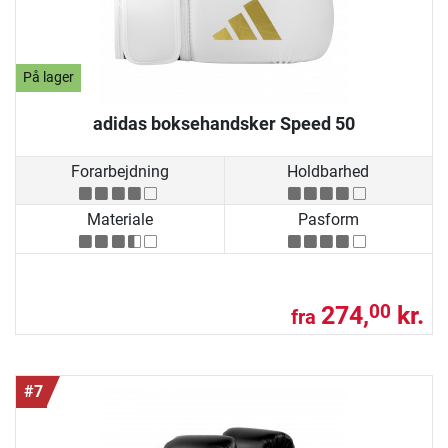
På lager
adidas boksehandsker Speed 50
Forarbejdning
Holdbarhed
Materiale
Pasform
274,
kr.
00
fra
#7