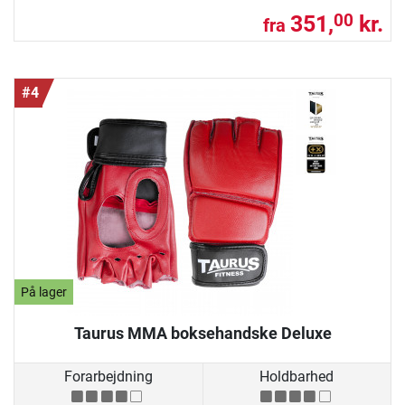
351,
kr.
00
fra
#4
På lager
Taurus MMA boksehandske Deluxe
Forarbejdning
Holdbarhed