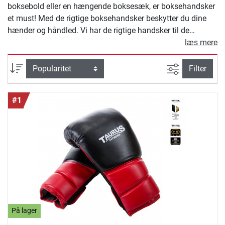
boksebold eller en hængende boksesæk, er boksehandsker
et must! Med de rigtige boksehandsker beskytter du dine
hænder og håndled. Vi har de rigtige handsker til de
forskellige discipliner inden for boksetræning, lige fra
læs mere
fitnessboksning til konkurrence.
Avanceret s
sortering
Filter
#1
På lager