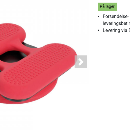
På lager
Forsendelse-
leveringsbeti
Levering via
Next