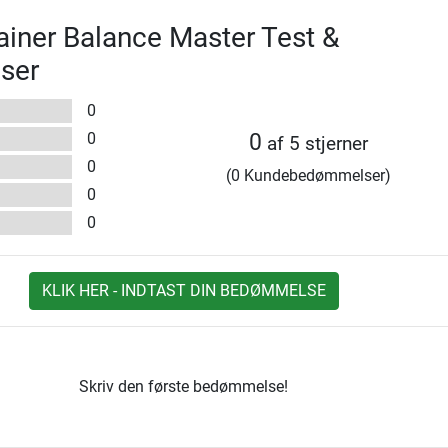
rainer Balance Master Test &
ser
0
0
0
af 5 stjerner
0
(0 Kundebedømmelser)
0
0
KLIK HER - INDTAST DIN BEDØMMELSE
Skriv den første bedømmelse!