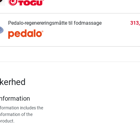
Pedalo-regenereringsmåtte til fodmassage
313
kkerhed
Information
formation includes the
nformation of the
product.