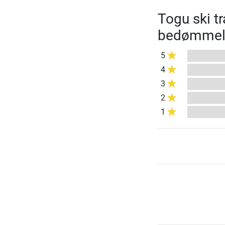
Togu ski t
bedømmel
5
4
3
2
1