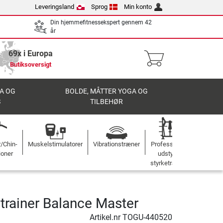
Leveringsland
Sprog
Min konto
Din hjemmefitnessekspert gennem 42
år
69x i Europa
Butiksoversigt
A OG
BOLDE, MÅTTER YOGA OG
S
TILBEHØR
r/Chin-
Muskelstimulatorer
Vibrationstræner
Professionelt
ioner
udstyr til
styrketræning
 trainer Balance Master
Artikel.nr
TOGU-440520