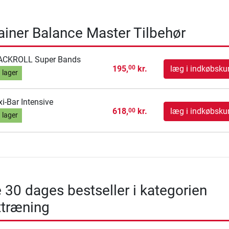
rainer Balance Master Tilbehør
ACKROLL Super Bands
195,
kr.
læg i indkøbsku
00
 lager
xi-Bar Intensive
618,
kr.
læg i indkøbsku
00
 lager
 30 dages bestseller i kategorien
træning