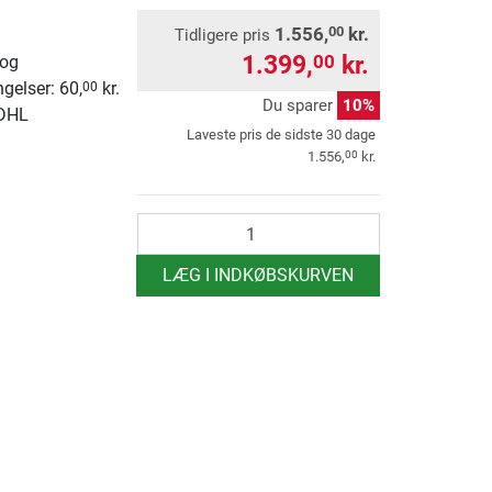
1.556,
kr.
00
Tidligere pris
1.399,
kr.
00
 og
ngelser: 60,
kr.
00
Du sparer
10%
 DHL
Laveste pris de sidste 30 dage
00
1.556,
kr.
antal
LÆG I INDKØBSKURVEN