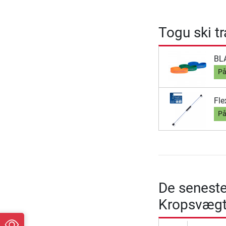
Togu ski t
BL
På
Fle
På
De seneste
Kropsvægt