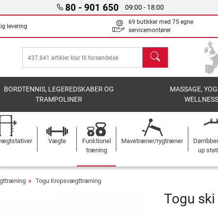
80 - 901 650
09:00 - 18:00
69 butikker med 75 egne
ig levering
servicemontører
søg
BORDTENNIS, LEGEREDSKABER OG
MASSAGE, YOG
TRAMPOLINER
WELLNES
ægtstativer
Vægte
Funktionel
Mavetræner/rygtræner
Dørribbe
træning
up stat
gttræning
Togu Kropsvægttræning
Togu ski