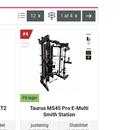
Artikel pr. side:
Side
videre
#4
På lager
FT2
Taurus MS45 Pro E-Multi
Smith Station
tet
justering
Stabilitet