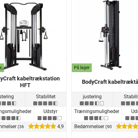
r
På lager
yCraft kabeltrækstation
BodyCraft kabeltrækt
HFT
stering
Stabilitet
justering
Stabili
ngsmuligheder
Udstyr
Træningsmuligheder
Uds
mmelser
4,9
Bedømmelser
(36)
(90)