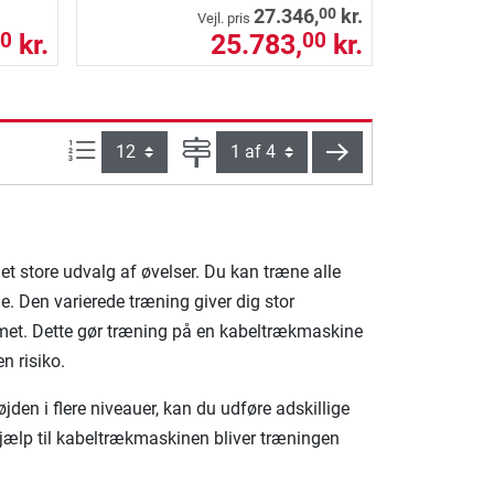
00
27.346,
kr.
Vejl. pris
kr.
25.783,
kr.
0
00
Artikel pr. side:
Side
videre
t store udvalg af øvelser. Du kan træne alle
. Den varierede træning giver dig stor
mmet. Dette gør træning på en kabeltrækmaskine
n risiko.
den i flere niveauer, kan du udføre adskillige
hjælp til kabeltrækmaskinen bliver træningen