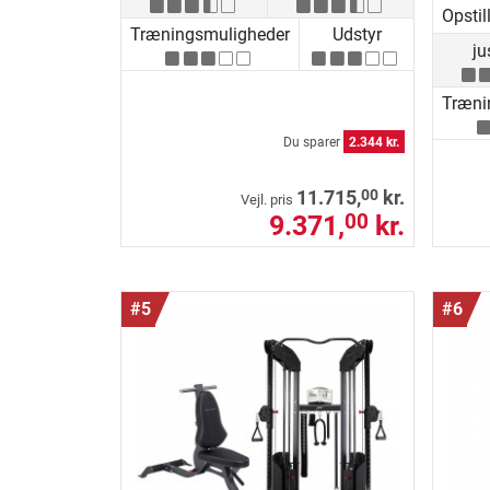
Opstil
Træningsmuligheder
Udstyr
ju
Træni
Du sparer
2.344 kr.
00
11.715,
kr.
Vejl. pris
9.371,
kr.
00
#5
#6