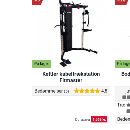
På lager
På lage
Kettler kabeltrækstation
Bod
Fitmaster
Bedømmelser
4,8
ju
(5)
Træni
Bedø
Du sparer
1.563 kr.