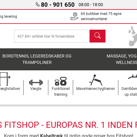
80 - 901 650
08:00 - 18:00
69 butikker med 75 egne
ig levering
servicemontører
søg
BORDTENNIS, LEGEREDSKABER OG
MASSAGE, YOG
TRAMPOLINER
WELLNES
ægtstativer
Vægte
Funktionel
Mavetræner/rygtræner
Dørribbe
træning
up stat
 FITSHOP - EUROPAS NR. 1 INDEN
Kom i form med
Kabeltræk
til rigtig gode priser hos Fitshop!