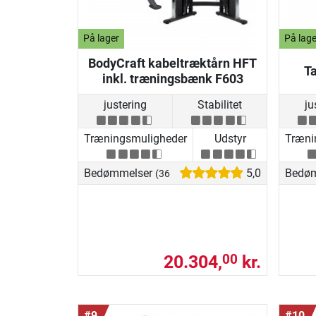
På lager
På lage
BodyCraft kabeltræktårn HFT
Ta
inkl. træningsbænk F603
justering
Stabilitet
ju
Træningsmuligheder
Udstyr
Træni
Bedømmelser
5,0
Bedø
(36)
20.304,
kr.
00
#9
#10