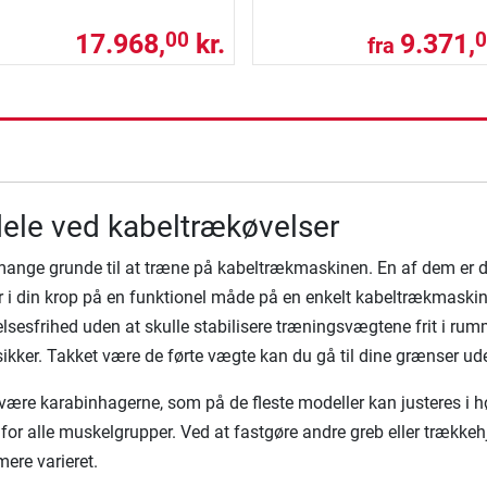
17.968,
kr.
9.371,
00
0
fra
ning
ele ved kabeltrækøvelser
mange grunde til at træne på kabeltrækmaskinen. En af dem er de
 i din krop på en funktionel måde på en enkelt kabeltrækmaskine
sesfrihed uden at skulle stabilisere træningsvægtene frit i ru
ikker. Takket være de førte vægte kan du gå til dine grænser ude
være karabinhagerne, som på de fleste modeller kan justeres i høj
 for alle muskelgrupper. Ved at fastgøre andre greb eller trække
ere varieret.