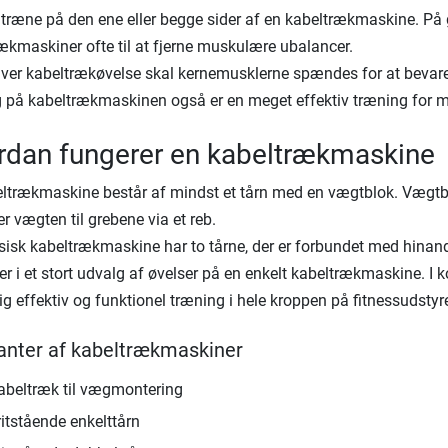
træne på den ene eller begge sider af en kabeltrækmaskine. På
ækmaskiner ofte til at fjerne muskulære ubalancer.
ver kabeltrækøvelse skal kernemusklerne spændes for at bevare d
 på kabeltrækmaskinen også er en meget effektiv træning for 
rdan fungerer en kabeltrækmaskine
ltrækmaskine består af mindst et tårn med en vægtblok. Vægtblok
er vægten til grebene via et reb.
sisk kabeltrækmaskine har to tårne, der er forbundet med hinan
rer i et stort udvalg af øvelser på en enkelt kabeltrækmaskine.
ig effektiv og funktionel træning i hele kroppen på fitnessudstyre
ianter af kabeltrækmaskiner
abeltræk til vægmontering
ritstående enkelttårn