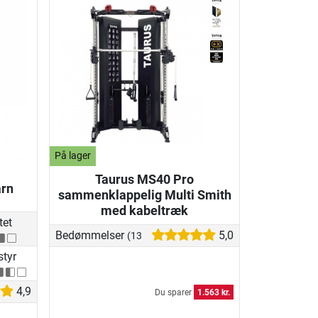
På lager
Taurus MS40 Pro
årn
sammenklappelig Multi Smith
med kabeltræk
tet
Bedømmelser
5,0
(13)
tyr
4,9
Du sparer
1.563 kr.