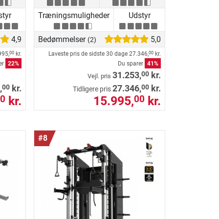
tyr
Træningsmuligheder
Udstyr
4,9
Bedømmelser
5,0
(2)
995,
kr.
Laveste pris de sidste 30 dage
27.346,
kr.
00
00
er
22%
Du sparer
41%
00
31.253,
kr.
Vejl. pris
00
00
,
kr.
27.346,
kr.
Tidligere pris
kr.
15.995,
kr.
0
00
#8