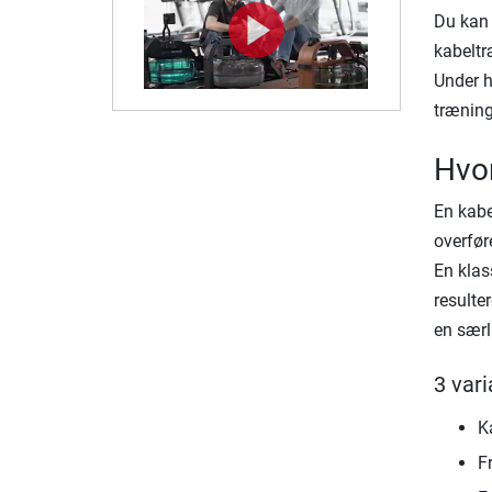
Du kan 
kabeltr
Under h
træning
Hvo
En kabe
overfør
En klas
resulte
en særl
3 var
K
F