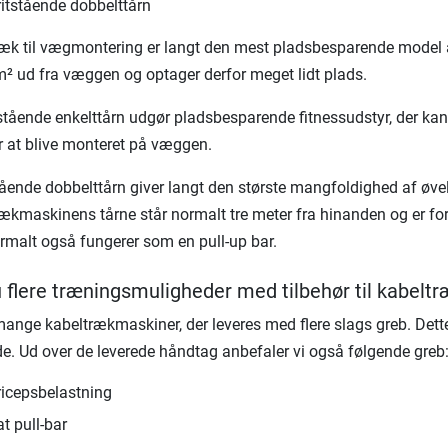
ritstående dobbelttårn
æk til vægmontering er langt den mest pladsbesparende model a
² ud fra væggen og optager derfor meget lidt plads.
tstående enkelttårn udgør pladsbesparende fitnessudstyr, der ka
 at blive monteret på væggen.
stående dobbelttårn giver langt den største mangfoldighed af øve
ækmaskinens tårne ​​står normalt tre meter fra hinanden og er 
malt også fungerer som en pull-up bar.
 flere træningsmuligheder med tilbehør til kabel
mange kabeltrækmaskiner, der leveres med flere slags greb. De
de. Ud over de leverede håndtag anbefaler vi også følgende greb
ricepsbelastning
t pull-bar