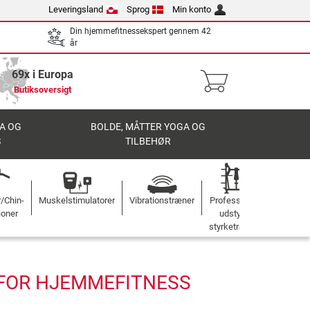
Leveringsland
Sprog
Min konto
Din hjemmefitnessekspert gennem 42
år
69x i Europa
Butiksoversigt
A OG
BOLDE, MÅTTER YOGA OG
S
TILBEHØR
r/Chin-
Muskelstimulatorer
Vibrationstræner
Professionelt
ioner
udstyr til
styrketræning
 FOR HJEMMEFITNESS