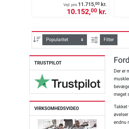
00
11.715,
kr.
Vejl. pris
10.152,
kr.
00
Avanceret søg
sortering
Filter
Ford
TRUSTPILOT
Der er 
muskler
bevægel
meget s
Takket 
VIRKSOMHEDSVIDEO
øvelser
endnu m