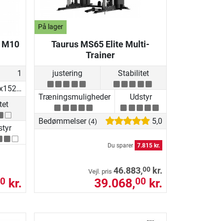
På lager
e M10
Taurus MS65 Elite Multi-
Trainer
1
justering
Stabilitet
195.58x152.4x219.71 cm
Træningsmuligheder
Udstyr
tet
Bedømmelser
5,0
(4)
tyr
Du sparer
7.815 kr.
00
46.883,
kr.
Vejl. pris
kr.
39.068,
kr.
0
00