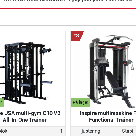
ning
#3
r
På lager
ce USA multi-gym C10 V2
Inspire multimaskine 
All-In-One Trainer
Functional Trainer
lok
1
justering
Stabili