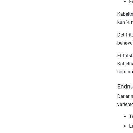
F
Kabeltr
kun ¼ m
Det fri
behøver
Et frit
Kabeltr
som nor
Endnu
Der er 
variere
T
La