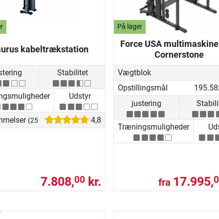
r
På lager
Force USA multimaskin
urus kabeltrækstation
Cornerstone
stering
Stabilitet
Vægtblok
Opstillingsmål
ngsmuligheder
Udstyr
justering
Stabili
mmelser
4,8
(25)
Træningsmuligheder
Uds
7.808,
kr.
17.995,
00
0
fra