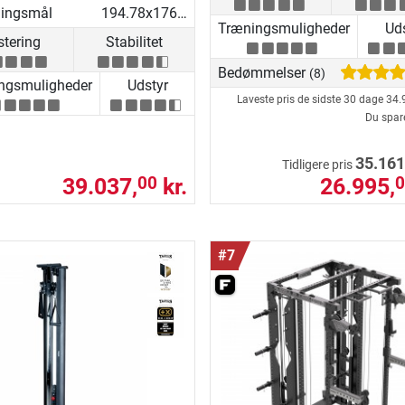
lingsmål
194.78x176.69x219.53 cm
Træningsmuligheder
Uds
stering
Stabilitet
Bedømmelser
(8)
ngsmuligheder
Udstyr
Laveste pris de sidste 30 dage
34.
Du spar
35.161
Tidligere pris
39.037,
kr.
26.995,
00
0
#7