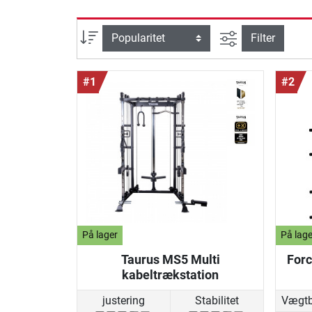
Avanceret søg
sortering
Filter
#1
#2
På lager
På lage
Taurus MS5 Multi
For
kabeltrækstation
justering
Stabilitet
Vægtb