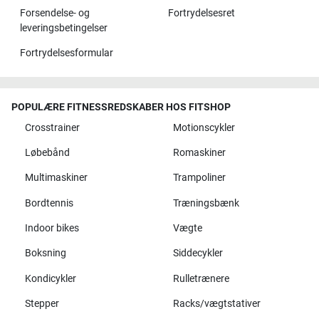
Forsendelse- og
Fortrydelsesret
leveringsbetingelser
Fortrydelsesformular
POPULÆRE FITNESSREDSKABER HOS FITSHOP
Crosstrainer
Motionscykler
Løbebånd
Romaskiner
Multimaskiner
Trampoliner
Bordtennis
Træningsbænk
Indoor bikes
Vægte
Boksning
Siddecykler
Kondicykler
Rulletrænere
Stepper
Racks/vægtstativer