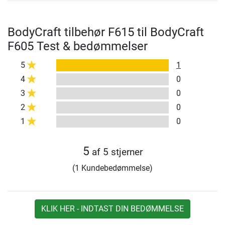
BodyCraft tilbehør F615 til BodyCraft
F605 Test & bedømmelser
5
1
4
0
3
0
2
0
1
0
5
af 5 stjerner
(1 Kundebedømmelse)
KLIK HER - INDTAST DIN BEDØMMELSE