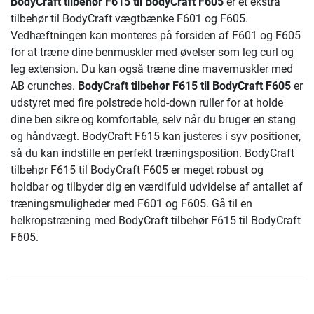
BodyCraft tilbehør F615 til BodyCraft F605
er et ekstra
tilbehør til BodyCraft vægtbænke F601 og F605.
Vedhæftningen kan monteres på forsiden af ​​F601 og F605
for at træne dine benmuskler med øvelser som leg curl og
leg extension. Du kan også træne dine mavemuskler med
AB crunches.
BodyCraft tilbehør F615 til BodyCraft F605
er
udstyret med fire polstrede hold-down ruller for at holde
dine ben sikre og komfortable, selv når du bruger en stang
og håndvægt. BodyCraft F615 kan justeres i syv positioner,
så du kan indstille en perfekt træningsposition. BodyCraft
tilbehør F615 til BodyCraft F605 er meget robust og
holdbar og tilbyder dig en værdifuld udvidelse af antallet af
træningsmuligheder med F601 og F605. Gå til en
helkropstræning med BodyCraft tilbehør F615 til BodyCraft
F605.