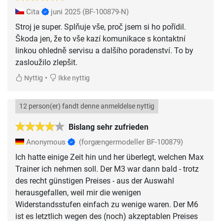
Cita
juni 2025
(BF-100879-N)
Stroj je super. Splňuje vše, proč jsem si ho pořídil.
Škoda jen, že to vše kazí komunikace s kontaktní
linkou ohledně servisu a dalšího poradenství. To by
zasloužilo zlepšit.
•
Nyttig
Ikke nyttig
12 person(er) fandt denne anmeldelse nyttig
Bislang sehr zufrieden
Anonymous
(forgængermodeller BF-100879)
Ich hatte einige Zeit hin und her überlegt, welchen Max
Trainer ich nehmen soll. Der M3 war dann bald - trotz
des recht günstigen Preises - aus der Auswahl
herausgefallen, weil mir die wenigen
Widerstandsstufen einfach zu wenige waren. Der M6
ist es letztlich wegen des (noch) akzeptablen Preises