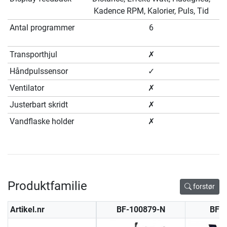
Kadence RPM, Kalorier, Puls, Tid
Antal programmer
6
Transporthjul
✗
Håndpulssensor
✓
Ventilator
✗
Justerbart skridt
✗
Vandflaske holder
✗
Produktfamilie
forstør
Artikel.nr
BF-100879-N
BF-