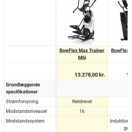
BowFlex Max Trainer
BowFlex 
M6i
13.278,00 kr.
17
Grundlæggende
specifikationer
Strømforsyning
Netdrevet
Modstandsniveauer
16
Modstandssystem
Induktion
gen