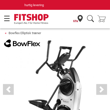
Din hjemmefitnessekspert gennem 42 år
69x
Bowflex Elliptisk træner
Previous
Next