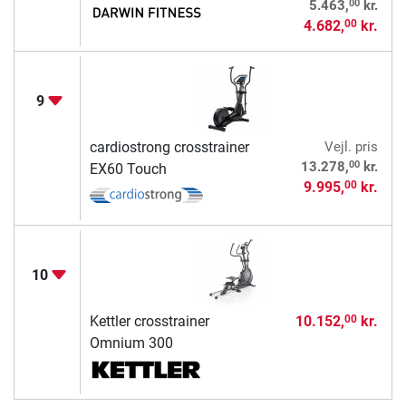
00
5.463,
kr.
4.682,
kr.
00
9
cardiostrong crosstrainer
Vejl. pris
00
13.278,
kr.
EX60 Touch
9.995,
kr.
00
10
Kettler crosstrainer
10.152,
kr.
00
Omnium 300