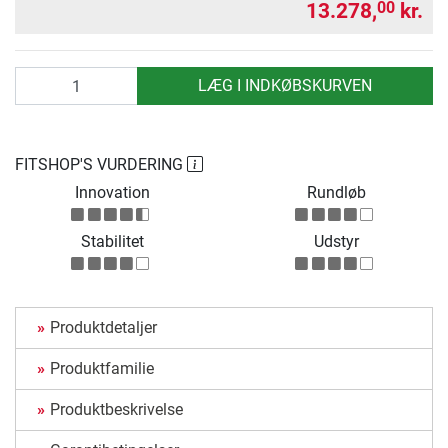
13.278,
kr.
00
antal
LÆG I INDKØBSKURVEN
FITSHOP'S VURDERING
Innovation
Rundløb
Stabilitet
Udstyr
Produktdetaljer
Produktfamilie
Produktbeskrivelse