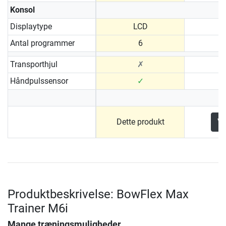
Konsol
Displaytype
LCD
Antal programmer
6
Transporthjul
✗
Håndpulssensor
✓
Dette produkt
Vi
Produktbeskrivelse: BowFlex Max
Trainer M6i
Mange træningsmuligheder