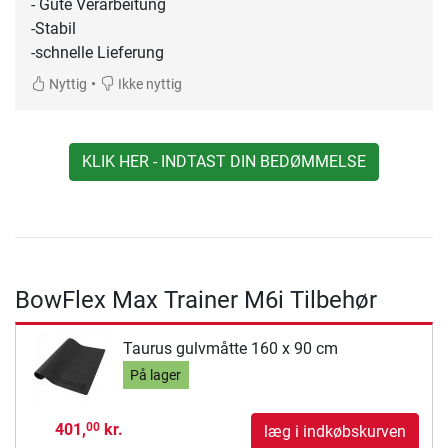
- Gute Verarbeitung
-Stabil
-schnelle Lieferung
•
Nyttig
Ikke nyttig
KLIK HER - INDTAST DIN BEDØMMELSE
BowFlex Max Trainer M6i Tilbehør
Taurus gulvmåtte 160 x 90 cm
På lager
401,
kr.
00
læg i indkøbskurven