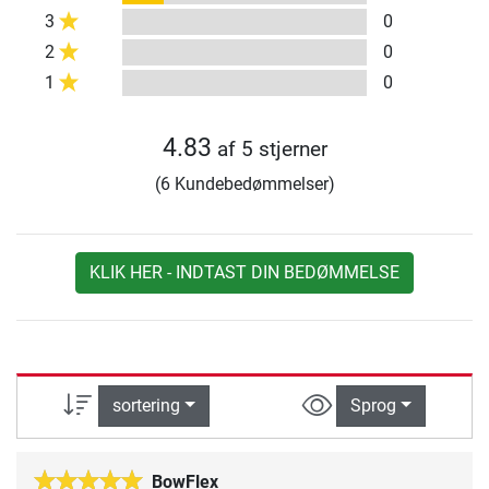
3
0
2
0
1
0
4.83
af 5 stjerner
(6 Kundebedømmelser)
KLIK HER - INDTAST DIN BEDØMMELSE
sortering
Sprog
BowFlex