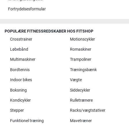
Fortrydelsesformular
POPULÆRE FITNESSREDSKABER HOS FITSHOP
Crosstrainer
Motionscykler
Løbebånd
Romaskiner
Multimaskiner
Trampoliner
Bordtennis
Træningsbænk
Indoor bikes
Vægte
Boksning
Siddecykler
Kondicykler
Rulletrænere
Stepper
Racks/vægtstativer
Funktionel træning
Mavetræner