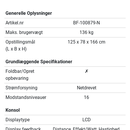
Generelle Oplysninger
Artikel.nr
BF-100879-N
Maks. brugervægt
136 kg
Opstillingsmål
125 x 78 x 166 cm
(L x B x H)
Grundlæggende Specifikationer
Foldbar/Opret
✗
opbevaring
Strømforsyning
Netdrevet
Modstandsniveauer
16
Konsol
Displaytype
LCD
Display feedback
Distance, Effekt/Watt, Hastighed,