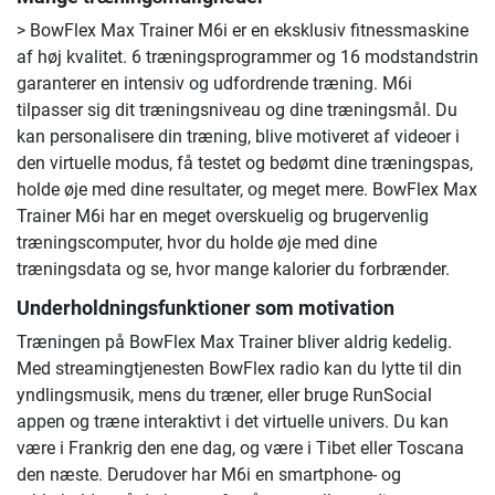
> BowFlex Max Trainer M6i er en eksklusiv fitnessmaskine
af høj kvalitet. 6 træningsprogrammer og 16 modstandstrin
garanterer en intensiv og udfordrende træning. M6i
tilpasser sig dit træningsniveau og dine træningsmål. Du
kan personalisere din træning, blive motiveret af videoer i
den virtuelle modus, få testet og bedømt dine træningspas,
holde øje med dine resultater, og meget mere. BowFlex Max
Trainer M6i har en meget overskuelig og brugervenlig
træningscomputer, hvor du holde øje med dine
træningsdata og se, hvor mange kalorier du forbrænder.
Underholdningsfunktioner som motivation
Træningen på BowFlex Max Trainer bliver aldrig kedelig.
Med streamingtjenesten BowFlex radio kan du lytte til din
yndlingsmusik, mens du træner, eller bruge RunSocial
appen og træne interaktivt i det virtuelle univers. Du kan
være i Frankrig den ene dag, og være i Tibet eller Toscana
den næste. Derudover har M6i en smartphone- og