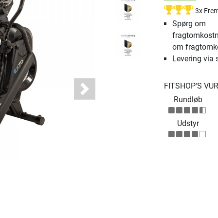
3x Fre
Spørg om
fragtomkostn
om fragtomk
Levering via 
FITSHOP'S VU
Next
Rundløb
Udstyr