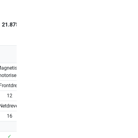
Tidligere pris
25.783,00 kr.
21.995,00 kr.
21.875,00 kr.
27.346,00 k
Du sparer
14%
Laveste pris de sidste 30
dage 25.783,00 kr.
agnetisk -
Magnetisk -
Magnetisk -
otoriseret
motoriseret
motoriseret
Frontdrev
Frontdrev
Frontdrev
12
12
12
Netdrevet
Netdrevet
Netdrevet
16
16
16
✓
✓
✓