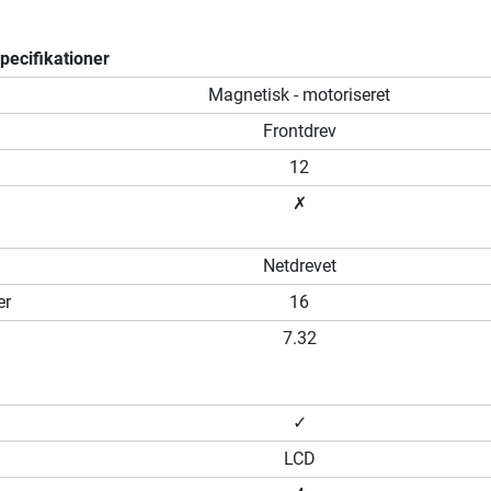
ecifikationer
m
Magnetisk - motoriseret
Frontdrev
12
✗
Netdrevet
er
16
7.32
✓
LCD