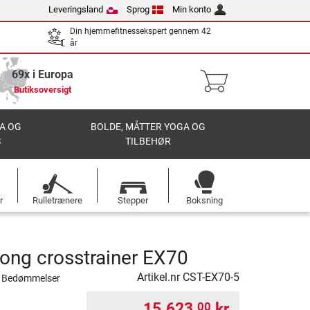
Leveringsland
Sprog
Min konto
Din hjemmefitnessekspert gennem 42
år
69x i Europa
Butiksoversigt
A OG
BOLDE, MÅTTER YOGA OG
S
TILBEHØR
r
Rulletrænere
Stepper
Boksning
rong crosstrainer EX70
Artikel.nr
CST-EX70-5
 Bedømmelser
15.623,
kr.
00