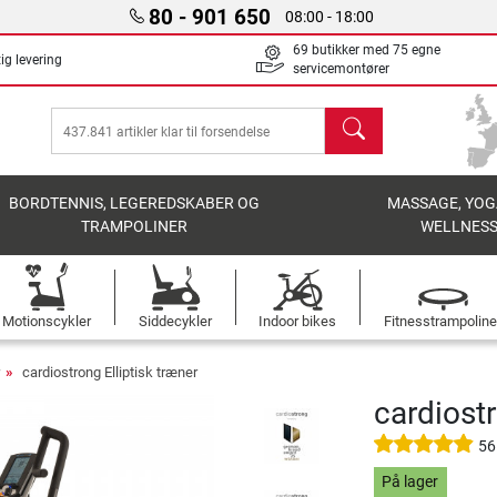
80 - 901 650
08:00 - 18:00
69 butikker med 75 egne
ig levering
servicemontører
søg
BORDTENNIS, LEGEREDSKABER OG
MASSAGE, YOG
TRAMPOLINER
WELLNES
Motionscykler
Siddecykler
Indoor bikes
Fitnesstrampoline
cardiostrong Elliptisk træner
cardiost
56
På lager