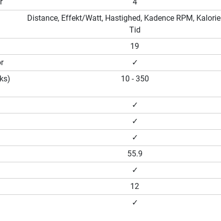
r
4
Distance, Effekt/Watt, Hastighed, Kadence RPM, Kalorier
Tid
19
r
✓
ks)
10 - 350
✓
✓
✓
55.9
✓
12
✓