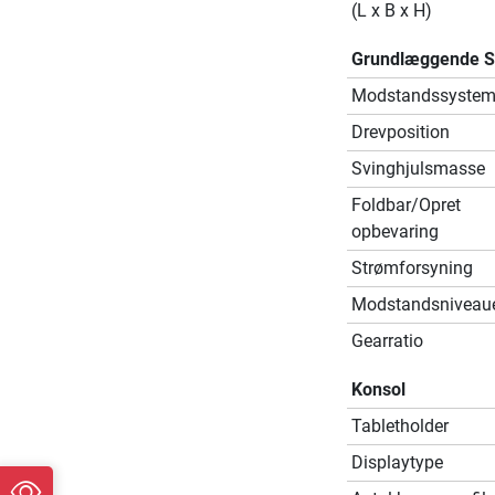
(L x B x H)
Grundlæggende Sp
Modstandssyste
Drevposition
Svinghjulsmasse
Foldbar/Opret
opbevaring
Strømforsyning
Modstandsniveau
Gearratio
Konsol
Tabletholder
Displaytype