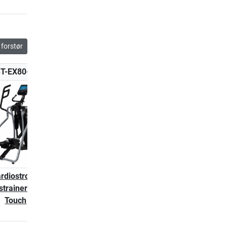
forstør
T-EX80-T-3
CST-EX90-PLUS
CST-EX90-PLUS-T
ardiostrong
cardiostrong
cardiostrong
strainer EX80
crosstrainer EX90 Plus
crosstrainer EX90
Touch
Touch