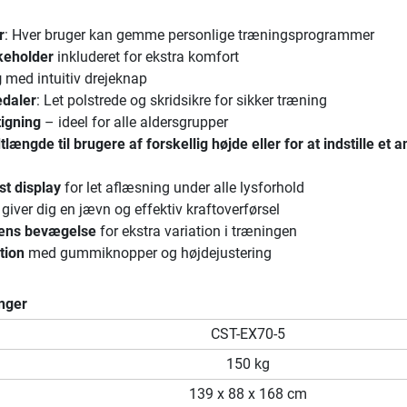
r
: Hver bruger kan gemme personlige træningsprogrammer
skeholder
inkluderet for ekstra komfort
g
med intuitiv drejeknap
edaler
: Let polstrede og skridsikre for sikker træning
tigning
– ideel for alle aldersgrupper
dtlængde
til brugere af forskellig højde eller for at indstille et 
t display
for let aflæsning under alle lysforhold
giver dig en jævn og effektiv kraftoverførsel
æns bevægelse
for ekstra variation i træningen
tion
med gummiknopper og højdejustering
nger
CST-EX70-5
150 kg
139 x 88 x 168 cm