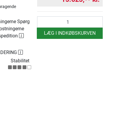
mragende
antal
ingerne Spørg
ostningerne
LÆG I INDKØBSKURVEN
spedition
RDERING
Stabilitet