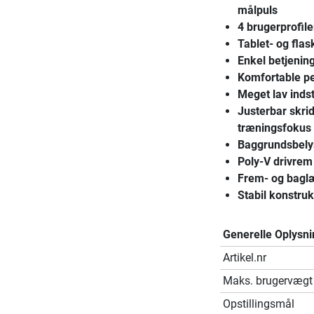
målpuls
4 brugerprofile
Tablet- og fla
Enkel betjenin
Komfortable p
Meget lav inds
Justerbar skri
træningsfokus
Baggrundsbelys
Poly-V drivrem
Frem- og bagl
Stabil konstruk
Generelle Oplysni
Artikel.nr
Maks. brugervægt
Opstillingsmål