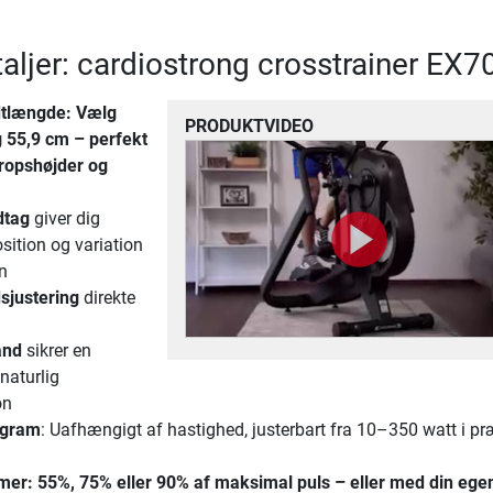
aljer: cardiostrong crosstrainer EX7
dtlængde
: Vælg
PRODUKTVIDEO
 55,9 cm – perfekt
 kropshøjder og
dtag
giver dig
ition og variation
n
justering
direkte
and
sikrer en
naturlig
on
ogram
: Uafhængigt af hastighed, justerbart fra 10–350 watt i pr
mer
: 55%, 75% eller 90% af maksimal puls – eller med din ege