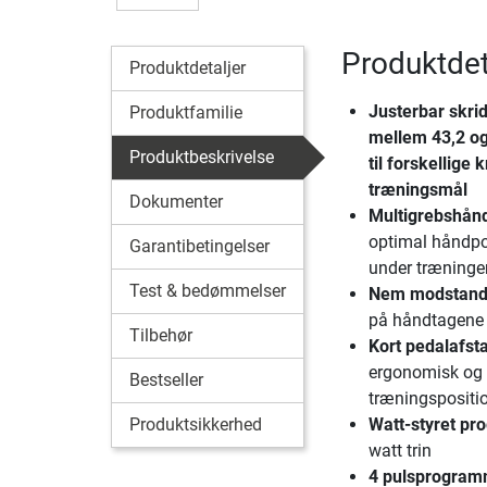
Produktdet
Produktdetaljer
Justerbar skri
Produktfamilie
mellem 43,2 og
Produktbeskrivelse
til forskellige
træningsmål
Dokumenter
Multigrebshån
optimal håndpos
Garantibetingelser
under træninge
Test & bedømmelser
Nem modstands
på håndtagene
Tilbehør
Kort pedalafst
ergonomisk og 
Bestseller
træningspositi
Produktsikkerhed
Watt-styret pr
watt trin
4 pulsprogram