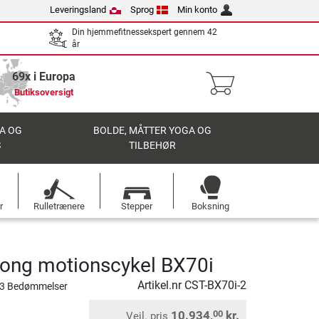
Leveringsland
Sprog
Min konto
Din hjemmefitnessekspert gennem 42
år
69x i Europa
Butiksoversigt
A OG
BOLDE, MÅTTER YOGA OG
S
TILBEHØR
r
Rulletrænere
Stepper
Boksning
rong motionscykel BX70i
Artikel.nr
CST-BX70i-2
3 Bedømmelser
10.934,
kr.
00
Vejl. pris