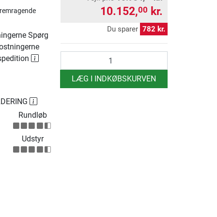
10.152,
kr.
00
Fremragende
Du sparer
782 kr.
ingerne Spørg
ostningerne
antal
spedition
LÆG I INDKØBSKURVEN
RDERING
Rundløb
Udstyr