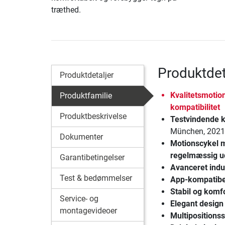
træthed.
Produktdet
Produktdetaljer
Kvalitetsmotio
Produktfamilie
kompatibilitet
Produktbeskrivelse
Testvindende k
München, 202
Dokumenter
Motionscykel 
regelmæssig u
Garantibetingelser
Avanceret ind
Test & bedømmelser
App-kompatibe
Stabil og komf
Service- og
Elegant design
montagevideoer
Multipositionss