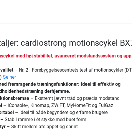
aljer: cardiostrong motionscykel BX
nscykel med høj stabilitet, avanceret modstandssystem og app
valitet
– Nr. 2 i Forebyggelsescentrets test af motionscykler (D
1)
Se her
med fremragende træningsfunktioner:
Ideel til effektiv og
dholdenhedstræning derhjemme.
uktionsbremse
– Ekstremt jævnt tråd og præcis modstand
l
– iConsole+, Kinomap, ZWIFT, MyHomeFit og FulGaz
ortabel
– Ideel til både begyndere og erfarne brugere
– Stabil ramme i ét stykke med buet form
tyr
– Skift mellem afslappet og sprint