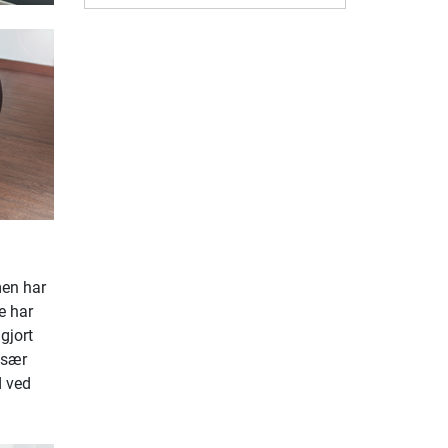
men har
e har
gjort
Især
d ved