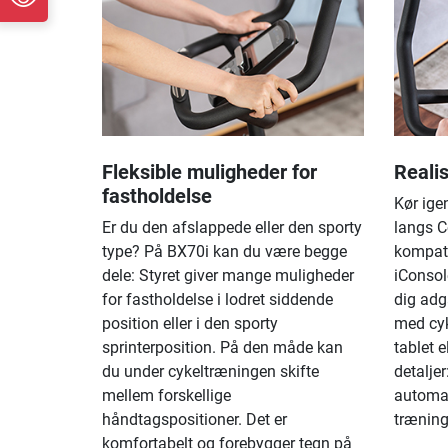
Fleksible muligheder for
Reali
fastholdelse
Kør ige
Er du den afslappede eller den sporty
langs C
type? På BX70i kan du være begge
kompat
dele: Styret giver mange muligheder
iConsol
for fastholdelse i lodret siddende
dig adg
position eller i den sporty
med cyk
sprinterposition. På den måde kan
tablet 
du under cykeltræningen skifte
detalje
mellem forskellige
automat
håndtagspositioner. Det er
træning 
komfortabelt og forebygger tegn på