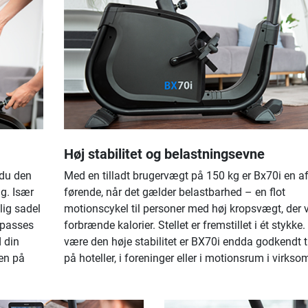
Høj stabilitet og belastningsevne
 du den
Med en tilladt brugervægt på 150 kg er Bx70i en a
g. Især
førende, når det gælder belastbarhed – en flot
lig sadel
motionscykel til personer med høj kropsvægt, der v
ilpasses
forbrænde kalorier. Stellet er fremstillet i ét stykke
d din
være den høje stabilitet er BX70i endda godkendt t
en på
på hoteller, i foreninger eller i motionsrum i virkso