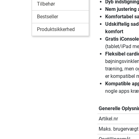
Dyb indstignin
Tilbehør
Nem justering a
Bestseller
Komfortabel s
Udskiftelig sad
Produktsikkerhed
komfort
Gratis iConsol
(tablet/iPad me
Fleksibel cardi
bøjningsvinklen
træning, men og
er kompatibel
Kompatible ap
nogle apps kræv
Generelle Oplysni
Artikel.nr
Maks. brugervægt