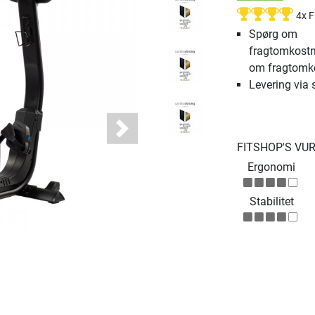
4x 
Spørg om
fragtomkostn
om fragtomk
Levering via 
Next
FITSHOP'S VU
Ergonomi
Stabilitet