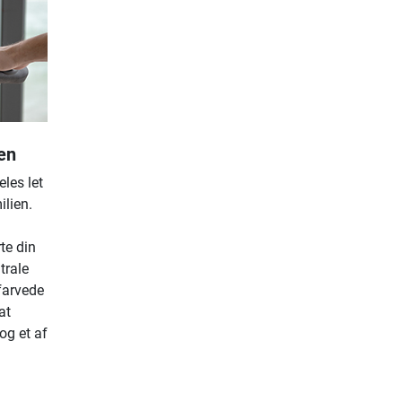
en
les let
ilien.
te din
trale
farvede
at
og et af