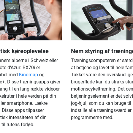
stisk køreoplevelse
Nem styring af træning
nnem alperne i Schweiz eller
Træningscomputeren er særde
ôte d'Azur: BX70i er
at betjene og lavet til hele fam
ibel med
Kinomap
og
Takket være den overskuelige
e+. Disse træningsapps giver
brugerflade kan du straks star
ang til en lang række videoer
motionscykeltræning. Det cen
elruter i hele verden på din
betjeningselement er det sølv
eller smartphone. Lækre
jog-hjul, som du kan bruge til 
r: Disse apps tilpasser
indstille alle træningsværdier 
isk intensiteten af din
programmerne med.
til rutens forløb.