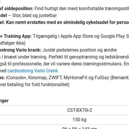
g
f siddeposition:
Find hurtigt den mest komfortable træningsstil
adel
– Stor, blød og justerbar
el:
Kan nemt erstattes med en almindelig cykelsadel for perso
e+ Training App:
Tilgængelig i Apple App Store og Google Play S
dfølger ikke)
ostrong Vario krank:
Justér pedalernes position og ændre
 i knæet under træning. Perfekt til genoptræning og ledskånend
så til professionelle, der vil variere deres træningsstimulans. 
 med
cardiostrong Vario Crank
ps:
iConsole+, Kinomap, ZWIFT, MyHomeFit og FulGaz (Bemærk,
er betaling for fuld funktionalitet)
nger
CST-BX70i-2
150 kg