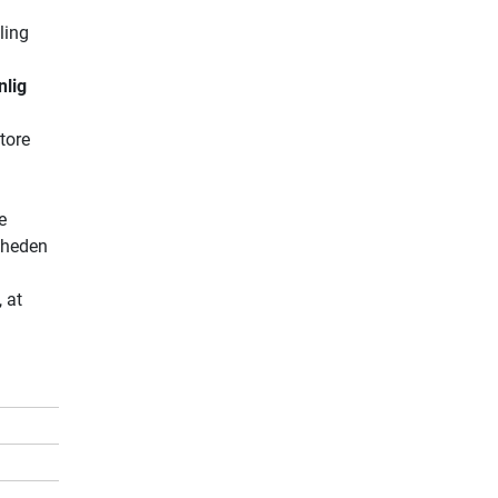
ling
nlig
tore
e
Enheden
 at