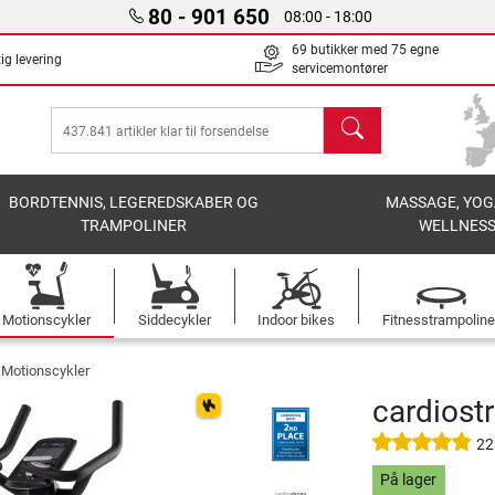
80 - 901 650
08:00 - 18:00
69 butikker med 75 egne
ig levering
servicemontører
søg
BORDTENNIS, LEGEREDSKABER OG
MASSAGE, YOG
TRAMPOLINER
WELLNES
Motionscykler
Siddecykler
Indoor bikes
Fitnesstrampoline
 Motionscykler
cardiost
22
På lager