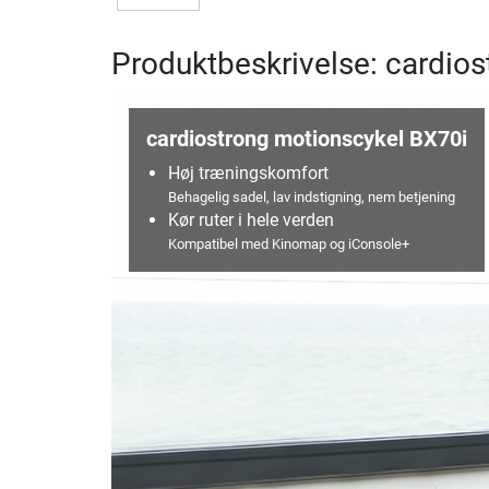
Produktbeskrivelse: cardio
cardiostrong motionscykel BX70i
Høj træningskomfort
Behagelig sadel, lav indstigning, nem betjening
Kør ruter i hele verden
Kompatibel med Kinomap og iConsole+