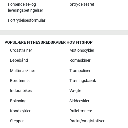
Forsendelse- og
Fortrydelsesret
leveringsbetingelser
Fortrydelsesformular
POPULÆRE FITNESSREDSKABER HOS FITSHOP
Crosstrainer
Motionscykler
Løbebånd
Romaskiner
Multimaskiner
Trampoliner
Bordtennis
Træningsbænk
Indoor bikes
Vægte
Boksning
Siddecykler
Kondicykler
Rulletrænere
Stepper
Racks/vægtstativer