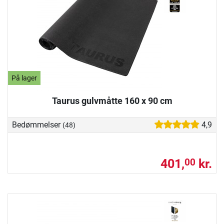
På lager
Taurus gulvmåtte 160 x 90 cm
Bedømmelser
4,9
(48)
401,
kr.
00