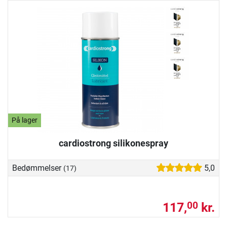
På lager
cardiostrong silikonespray
Bedømmelser
5,0
(17)
117,
kr.
00