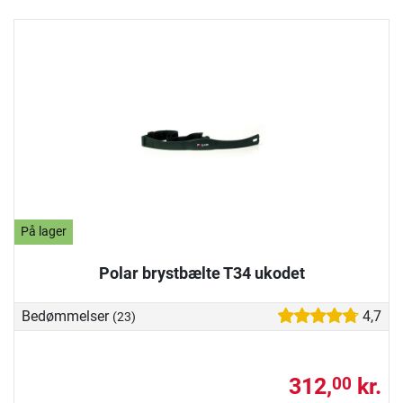
På lager
Polar brystbælte T34 ukodet
Bedømmelser
4,7
(23)
312,
kr.
00