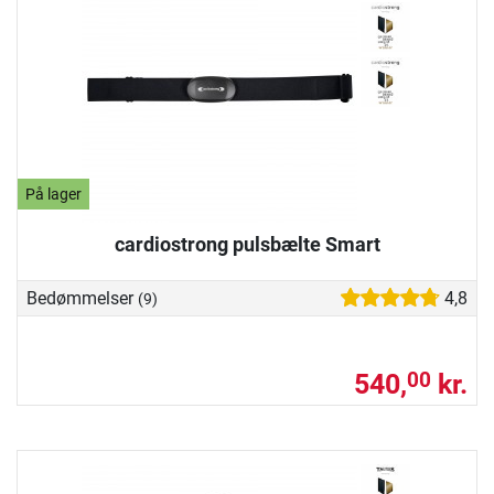
På lager
cardiostrong pulsbælte Smart
Bedømmelser
4,8
(9)
540,
kr.
00