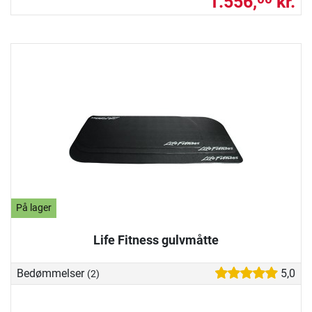
1.556,
kr.
På lager
Life Fitness gulvmåtte
Bedømmelser
5,0
(2)