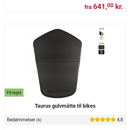
641,
kr.
00
fra
På lager
Taurus gulvmåtte til bikes
Bedømmelser
4,8
(6)