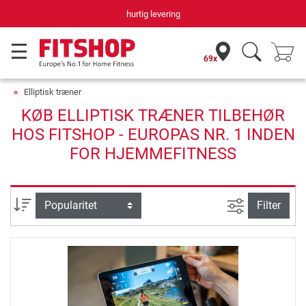
hurtig levering
69x
Elliptisk træner
KØB ELLIPTISK TRÆNER TILBEHØR
HOS FITSHOP - EUROPAS NR. 1 INDEN
FOR HJEMMEFITNESS
Avanceret s
sortering
Filter