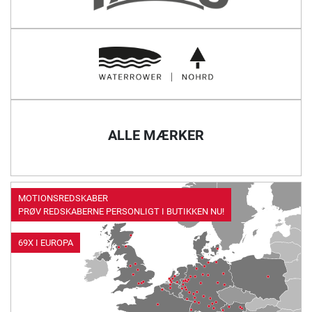
ALLE MÆRKER
MOTIONSREDSKABER
PRØV REDSKABERNE PERSONLIGT I BUTIKKEN NU!
69X I EUROPA