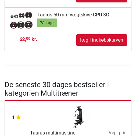
Taurus 50 mm vægtskive CPU 3G
På lager
62,
kr.
00
læg i indkøbskurven
De seneste 30 dages bestseller i
kategorien Multitræner
1
Taurus multimaskine
Vejl. pris