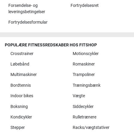
Forsendelse- og
Fortrydelsesret
leveringsbetingelser
Fortrydelsesformular
POPULÆRE FITNESSREDSKABER HOS FITSHOP
Crosstrainer
Motionscykler
Løbebånd
Romaskiner
Multimaskiner
Trampoliner
Bordtennis
Træningsbænk
Indoor bikes
Vægte
Boksning
Siddecykler
Kondicykler
Rulletrænere
Stepper
Racks/vægtstativer