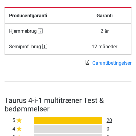
Producentgaranti
Garanti
Hjemmebrug
2 år
Semiprof. brug
12 måneder
Garantibetingelser
Taurus 4-i-1 multitræner Test &
bedømmelser
5
20
4
0