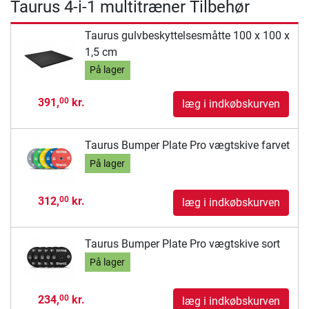
Taurus 4-i-1 multitræner Tilbehør
Taurus gulvbeskyttelsesmåtte 100 x 100 x
1,5 cm
På lager
391,
kr.
00
læg i indkøbskurven
Taurus Bumper Plate Pro vægtskive farvet
På lager
312,
kr.
00
læg i indkøbskurven
Taurus Bumper Plate Pro vægtskive sort
På lager
234,
kr.
00
læg i indkøbskurven