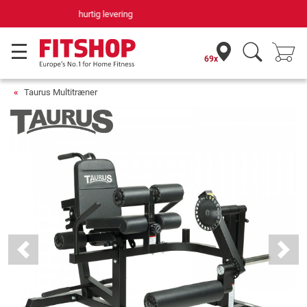
Din hjemmefitnessekspert gennem 42 år
69x
Taurus Multitræner
Previous
Next